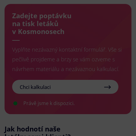
Zadejte poptávku
na tisk letáků
v Kosmonosech
Vyplňte nezávazný kontaktní formulář. Vše si
pečlivě projdeme a brzy se vám ozveme s
návrhem materiálu a nezávaznou kalkulací.
Chci kalkulaci
Právě jsme k dispozici.
Jak hodnotí naše