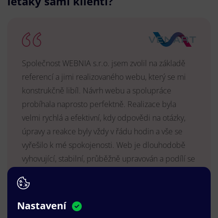
letáky sami klienti?
Společnost WEBNIA s.r.o. jsem zvolil na základě
referencí a jimi realizovaného webu, který se mi
konstrukčně libíl. Návrh webu a spolupráce
probíhala naprosto perfektně. Realizace byla
velmi rychlá a efektivní, kdy odpovědi na otázky,
úpravy a reakce byly vždy v řádu hodin a vše se
vyřešilo k mé spokojenosti. Web je dlouhodobě
vyhovující, stabilní, průběžně upravován a podílí se
na pozitivním vnímání naší značky.
MUDr. Radek Vyšohlíd
,
VENART s.r.o.
Nastavení