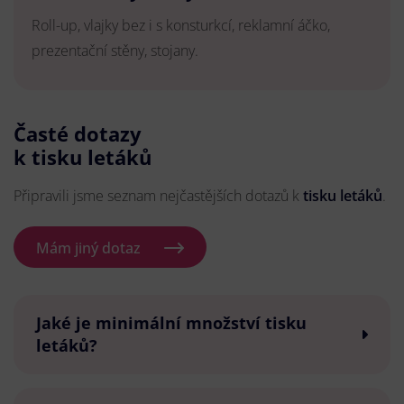
Roll-up, vlajky bez i s konsturkcí, reklamní áčko,
prezentační stěny, stojany.
Časté dotazy
k tisku letáků
Připravili jsme seznam nejčastějších dotazů k
tisku letáků
.
Mám jiný dotaz
Jaké je minimální množství tisku
letáků?