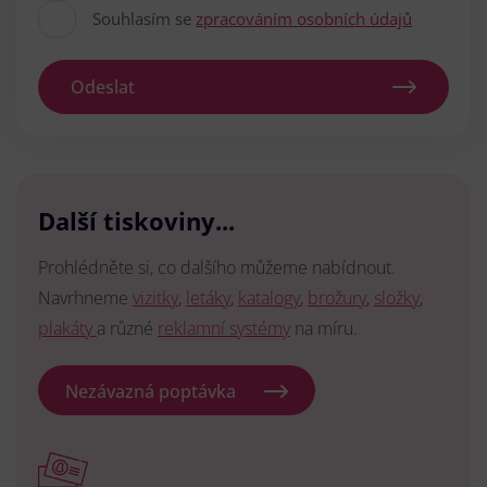
Souhlasím se
zpracováním osobních údajů
Odeslat
Další tiskoviny...
Prohlédněte si, co dalšího můžeme nabídnout.
Navrhneme
vizitky
,
letáky
,
katalogy
,
brožury
,
složky
,
plakáty
a různé
reklamní systémy
na míru.
Nezávazná poptávka