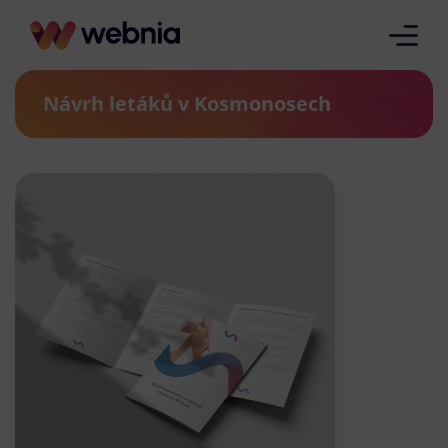
Návrh letáků v Kosmonosech