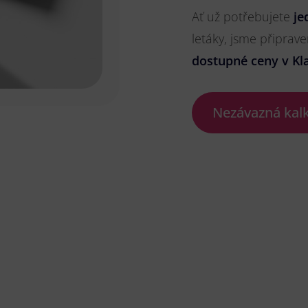
Ať už potřebujete
je
letáky, jsme připrave
dostupné ceny v Kl
Nezávazná kal