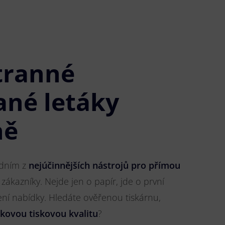
tranné
ané letáky
ně
jedním z
nejúčinnějších nástrojů pro přímou
 zákazníky. Nejde jen o papír, jde o první
ření nabídky. Hledáte ověřenou tiskárnu,
čkovou tiskovou kvalitu
?