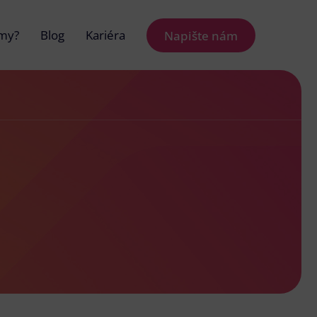
 my?
Blog
Kariéra
Napište nám