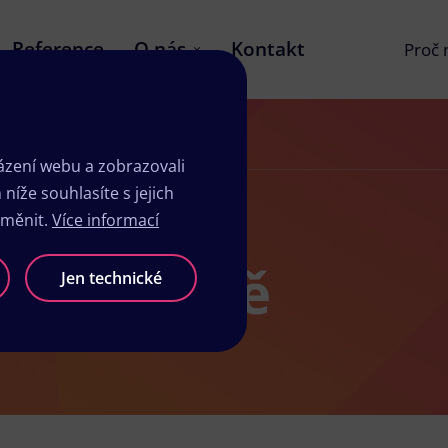
Reference
O nás
Kontakt
Proč
zení webu a zobrazovali
íže souhlasíte s jejich
změnit.
Více informací
ů v Kladně
Jen technické