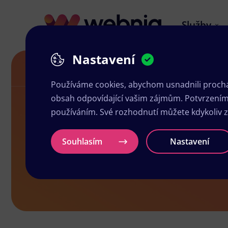
Služby
Nastavení
Návrh letáků v Kladně
Používáme cookies, abychom usnadnili prochá
obsah odpovídající vašim zájmům. Potvrzením n
používáním. Své rozhodnutí můžete kdykoliv 
Návrh leták
Souhlasím
Nastavení