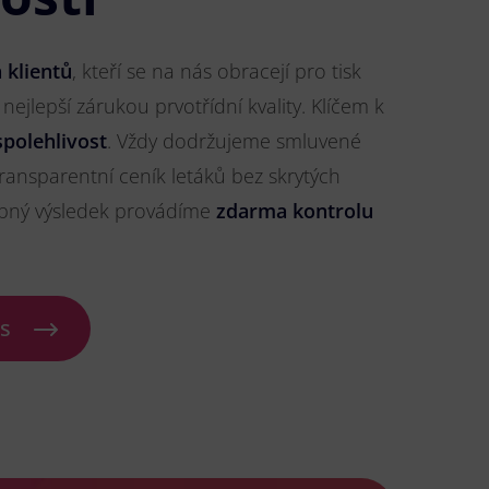
 klientů
, kteří se na nás obracejí pro tisk
 nejlepší zárukou prvotřídní kvality. Klíčem k
spolehlivost
. Vždy dodržujeme smluvené
ransparentní ceník letáků bez skrytých
ybný výsledek provádíme
zdarma kontrolu
ás