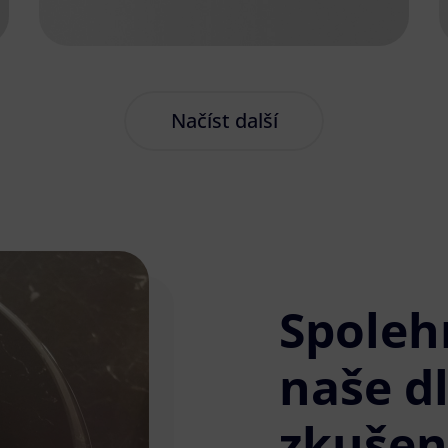
Načíst další
Spoleh
naše d
zkušen