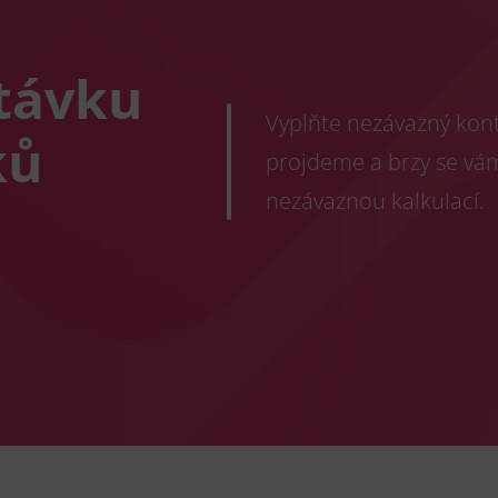
távku
Vyplňte nezávazný konta
ků
projdeme a brzy se vá
nezávaznou kalkulací.