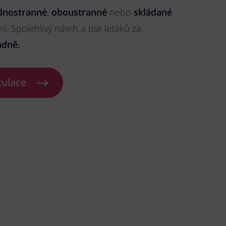
dnostranné
,
oboustranné
nebo
skládané
ni. Spolehlivý návrh a tisk letáků za
adně.
kulace