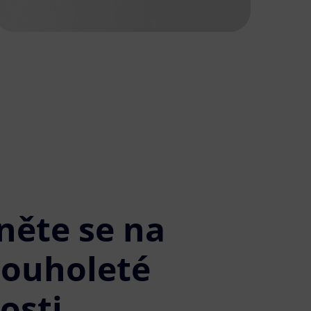
něte se na
louholeté
osti