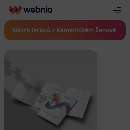
Návrh letáků v Kamenickém Šenově