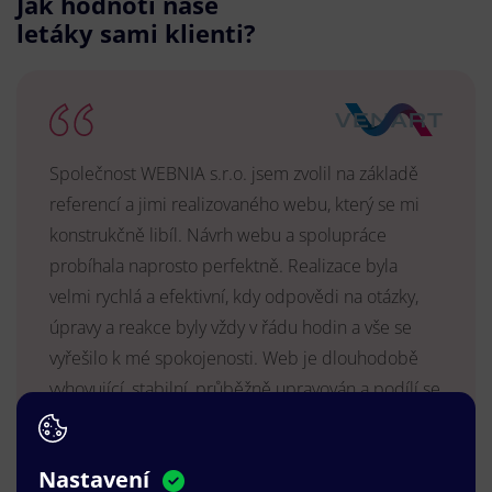
Jak hodnotí naše
letáky sami klienti?
Společnost WEBNIA s.r.o. jsem zvolil na základě
referencí a jimi realizovaného webu, který se mi
konstrukčně libíl. Návrh webu a spolupráce
probíhala naprosto perfektně. Realizace byla
velmi rychlá a efektivní, kdy odpovědi na otázky,
úpravy a reakce byly vždy v řádu hodin a vše se
vyřešilo k mé spokojenosti. Web je dlouhodobě
vyhovující, stabilní, průběžně upravován a podílí se
na pozitivním vnímání naší značky.
MUDr. Radek Vyšohlíd
,
Nastavení
VENART s.r.o.