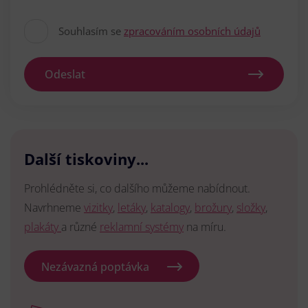
Souhlasím se
zpracováním osobních údajů
Odeslat
Další tiskoviny...
Prohlédněte si, co dalšího můžeme nabídnout.
Navrhneme
vizitky
,
letáky
,
katalogy
,
brožury
,
složky
,
plakáty
a různé
reklamní systémy
na míru.
Nezávazná poptávka