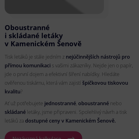
Oboustranné
i skládané letáky
v Kamenickém Šenově
Tisk letáků je stále jedním z
nejúčinnějších nástrojů pro
přímou komunikaci
s vašimi zákazníky. Nejde jen o papír,
jde o první dojem a efektivní šíření nabídky. Hledáte
ověřenou tiskárnu, která vám zajistí
špičkovou tiskovou
kvalitu
?
Ať už potřebujete
jednostranné
,
oboustranné
nebo
skládané
letáky, jsme připraveni. Spolehlivý návrh a tisk
letáků za
dostupné ceny v Kamenickém Šenově.
Nezávazná kalkulace