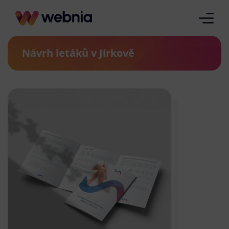
Návrh letáků v Jirkově