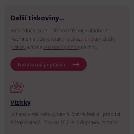
Další tiskoviny...
Prohlédněte si, co dalšího můžeme nabídnout.
Navrhneme
vizitky
,
letáky
,
katalogy
,
brožury
,
složky
,
plakáty
a různé
reklamní systémy
na míru.
Nezávazná poptávka
Vizitky
Jednostranné i oboustranné. Matné, lesklé i přírodní.
Různý materiál. Tisk od 100 ks. S dopravou zdarma.