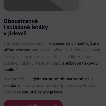
Oboustranné
i skládané letáky
v Jirkově
Tisk letáků je stále jedním z
nejúčinnějších nástrojů pro
přímou komunikaci
s vašimi zákazníky. Nejde jen o papír,
jde o první dojem a efektivní šíření nabídky. Hledáte
ověřenou tiskárnu, která vám zajistí
špičkovou tiskovou
kvalitu
?
Ať už potřebujete
jednostranné
,
oboustranné
nebo
skládané
letáky, jsme připraveni. Spolehlivý návrh a tisk
letáků za
dostupné ceny v Jirkově.
Nezávazná kalkulace