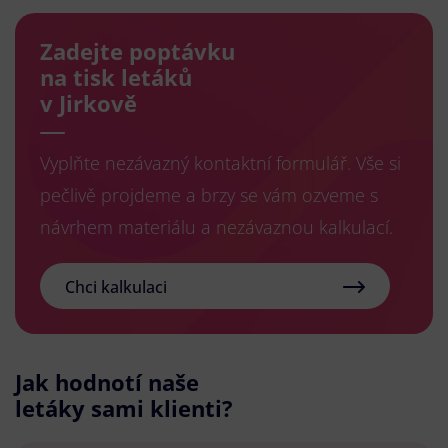
Zadejte poptávku
na tisk letáků
v Jirkově
Vyplňte nezávazný kontaktní formulář. Vše si
pečlivě projdeme a brzy se vám ozveme s
návrhem materiálu a nezávaznou kalkulací.
Chci kalkulaci
Jak hodnotí naše
letáky sami klienti?