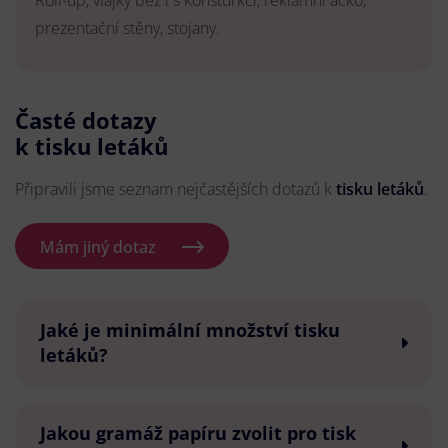
Roll-up, vlajky bez i s konsturkcí, reklamní áčko,
prezentační stěny, stojany.
Časté dotazy
k tisku letáků
Připravili jsme seznam nejčastějších dotazů k
tisku letáků
.
Mám jiný dotaz
Jaké je minimální množství tisku
letáků?
Jakou gramáž papíru zvolit pro tisk