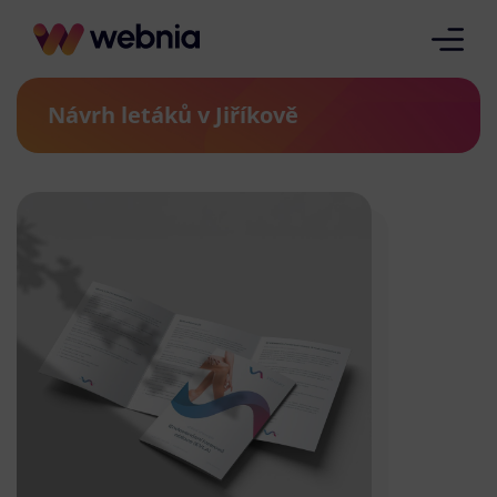
Návrh letáků v Jiříkově