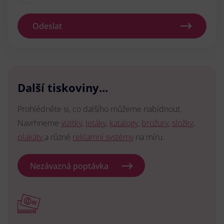
Odeslat
Další tiskoviny...
Prohlédněte si, co dalšího můžeme nabídnout.
Navrhneme
vizitky
,
letáky
,
katalogy
,
brožury
,
složky
,
plakáty
a různé
reklamní systémy
na míru.
Nezávazná poptávka