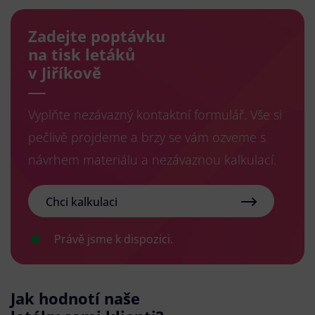
Zadejte poptávku
na tisk letáků
v Jiříkově
Vyplňte nezávazný kontaktní formulář. Vše si
pečlivě projdeme a brzy se vám ozveme s
návrhem materiálu a nezávaznou kalkulací.
Chci kalkulaci
Právě jsme k dispozici.
Jak hodnotí naše