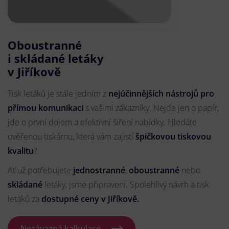
Oboustranné
i skládané letáky
v Jiříkově
Tisk letáků je stále jedním z
nejúčinnějších nástrojů pro
přímou komunikaci
s vašimi zákazníky. Nejde jen o papír,
jde o první dojem a efektivní šíření nabídky. Hledáte
ověřenou tiskárnu, která vám zajistí
špičkovou tiskovou
kvalitu
?
Ať už potřebujete
jednostranné
,
oboustranné
nebo
skládané
letáky, jsme připraveni. Spolehlivý návrh a tisk
letáků za
dostupné ceny v Jiříkově.
Nezávazná kalkulace