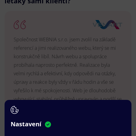
letáky sami klienti?
Společnost WEBNIA s.r.o. jsem zvolil na základě
referencí a jimi realizovaného webu, který se mi
konstrukčně libíl. Návrh webu a spolupráce
probíhala naprosto perfektně. Realizace byla
velmi rychlá a efektivní, kdy odpovědi na otázky,
úpravy a reakce byly vždy v řádu hodin a vše se
vyřešilo k mé spokojenosti. Web je dlouhodobě
vyhovující, stabilní, průběžně upravován a podílí se
na pozitivním vnímání naší značky.
MUDr. Radek Vyšohlíd
,
Nastavení
VENART s.r.o.