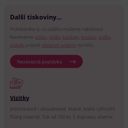
Další tiskoviny...
Prohlédněte si, co dalšího můžeme nabídnout.
Navrhneme
vizitky
,
letáky
,
katalogy
,
brožury
,
složky
,
plakáty
a různé
reklamní systémy
na míru.
Nezávazná poptávka
Vizitky
Jednostranné i oboustranné. Matné, lesklé i přírodní.
Různý materiál. Tisk od 100 ks. S dopravou zdarma.