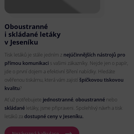
Oboustranné
i skládané letáky
v Jeseníku
Tisk letáků je stále jedním z
nejúčinnějších nástrojů pro
přímou komunikaci
s vašimi zákazníky. Nejde jen o papír,
jde o první dojem a efektivní šíření nabídky. Hledáte
ověřenou tiskárnu, která vám zajistí
špičkovou tiskovou
kvalitu
?
Ať už potřebujete
jednostranné
,
oboustranné
nebo
skládané
letáky, jsme připraveni. Spolehlivý návrh a tisk
letáků za
dostupné ceny v Jeseníku.
Nezávazná kalkulace