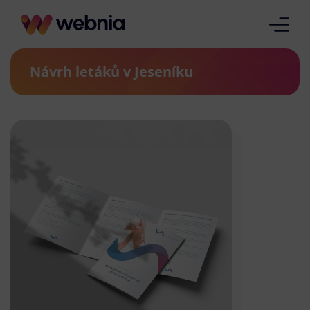
Návrh letáků v Jeseníku