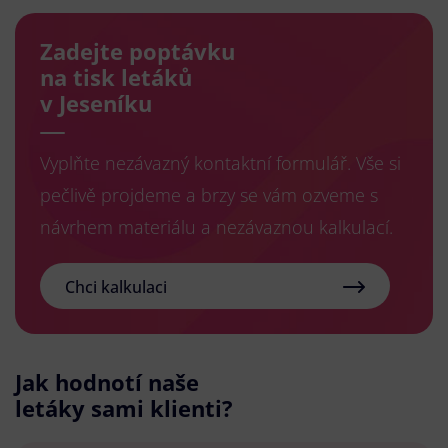
Zadejte poptávku
na tisk letáků
v Jeseníku
Vyplňte nezávazný kontaktní formulář. Vše si
pečlivě projdeme a brzy se vám ozveme s
návrhem materiálu a nezávaznou kalkulací.
Chci kalkulaci
Jak hodnotí naše
letáky sami klienti?