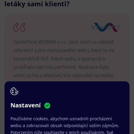
letáky sami klienti?
Společnost WEBNIA s.r.o. jsem zvolil na základě
referencí a jimi realizovaného webu, který se mi
konstrukčně libíl. Návrh webu a spolupráce
probíhala naprosto perfektně. Realizace byla
velmi rychlá a efektivní, kdy odpovědi na otázky,
úpravy a reakce byly vždy v řádu hodin a vše se
vyřešilo k mé spokojenosti. Web je dlouhodobě
vyhovující, stabilní, průběžně upravován a podílí se
Nastavení
na pozitivním vnímání naší značky.
Používáme cookies, abychom usnadnili procházení
MUDr. Radek Vyšohlíd
,
webu a zobrazovali obsah odpovídající vašim zájmům.
VENART s.r.o.
Potvrzením níže souhlasíte s jejich používáním. Své