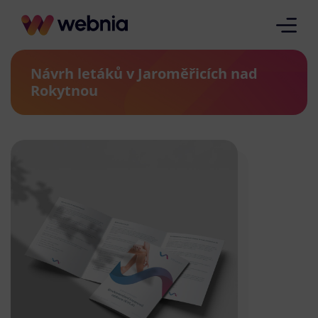
Návrh letáků v Jaroměřicích nad
Rokytnou