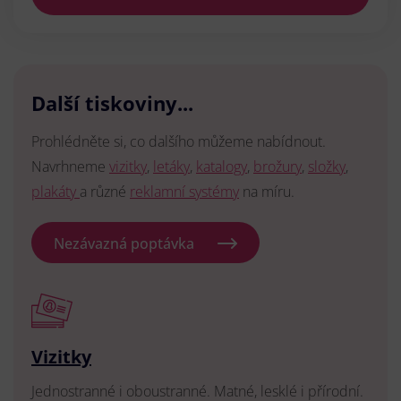
Další tiskoviny...
Prohlédněte si, co dalšího můžeme nabídnout.
Navrhneme
vizitky
,
letáky
,
katalogy
,
brožury
,
složky
,
plakáty
a různé
reklamní systémy
na míru.
Nezávazná poptávka
Vizitky
Jednostranné i oboustranné. Matné, lesklé i přírodní.