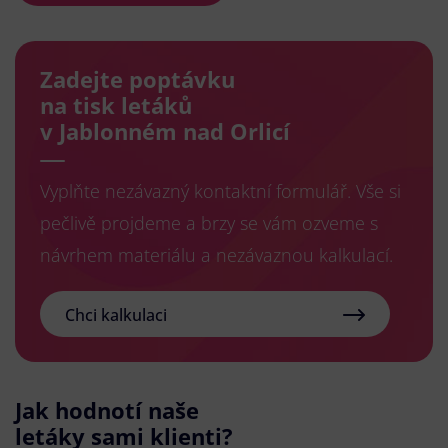
Zadejte poptávku
na tisk letáků
v Jablonném nad Orlicí
Vyplňte nezávazný kontaktní formulář. Vše si
pečlivě projdeme a brzy se vám ozveme s
návrhem materiálu a nezávaznou kalkulací.
Chci kalkulaci
Jak hodnotí naše
letáky sami klienti?