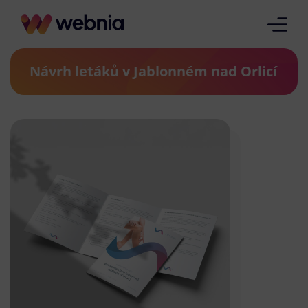
Návrh letáků v Jablonném nad Orlicí