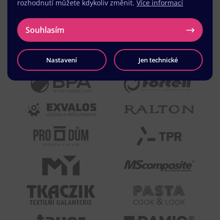
rozhodnutí můžete kdykoliv změnit.
Více informací
Souhlasím
Nastavení
Jen technické