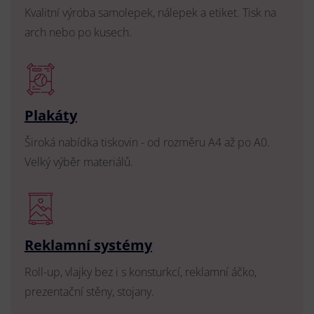
Kvalitní výroba samolepek, nálepek a etiket. Tisk na
arch nebo po kusech.
Plakáty
Široká nabídka tiskovin - od rozměru A4 až po A0.
Velký výběr materiálů.
Reklamní systémy
Roll-up, vlajky bez i s konsturkcí, reklamní áčko,
prezentační stěny, stojany.