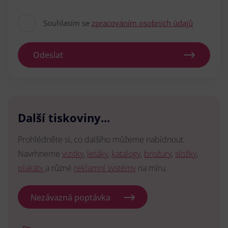
Souhlasím se
zpracováním osobních údajů
Odeslat
Další tiskoviny...
Prohlédněte si, co dalšího můžeme nabídnout.
Navrhneme
vizitky
,
letáky
,
katalogy
,
brožury
,
složky
,
plakáty
a různé
reklamní systémy
na míru.
Nezávazná poptávka