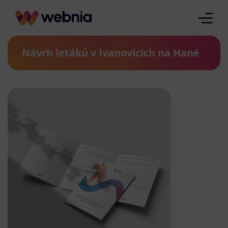
Návrh letáků v Ivanovicích na Hané