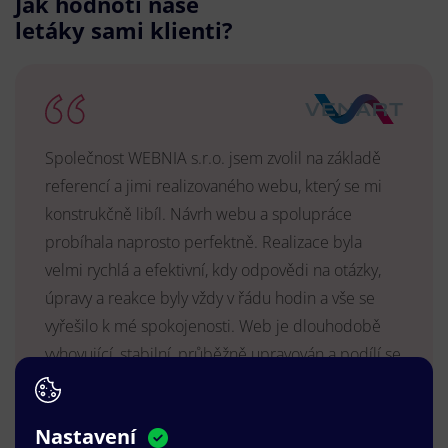
Jak hodnotí naše
letáky sami klienti?
Společnost WEBNIA s.r.o. jsem zvolil na základě
referencí a jimi realizovaného webu, který se mi
konstrukčně libíl. Návrh webu a spolupráce
probíhala naprosto perfektně. Realizace byla
velmi rychlá a efektivní, kdy odpovědi na otázky,
úpravy a reakce byly vždy v řádu hodin a vše se
vyřešilo k mé spokojenosti. Web je dlouhodobě
vyhovující, stabilní, průběžně upravován a podílí se
na pozitivním vnímání naší značky.
MUDr. Radek Vyšohlíd
,
Nastavení
VENART s.r.o.