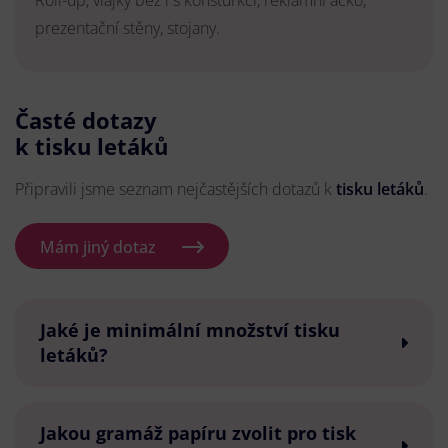
Roll-up, vlajky bez i s konsturkcí, reklamní áčko,
prezentační stěny, stojany.
Časté dotazy
k tisku letáků
Připravili jsme seznam nejčastějších dotazů k
tisku letáků
.
Mám jiný dotaz
Jaké je minimální množství tisku
letáků?
Jakou gramáž papíru zvolit pro tisk