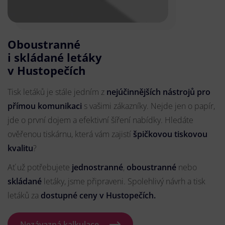
Oboustranné
i skládané letáky
v Hustopečích
Tisk letáků je stále jedním z
nejúčinnějších nástrojů pro
přímou komunikaci
s vašimi zákazníky. Nejde jen o papír,
jde o první dojem a efektivní šíření nabídky. Hledáte
ověřenou tiskárnu, která vám zajistí
špičkovou tiskovou
kvalitu
?
Ať už potřebujete
jednostranné
,
oboustranné
nebo
skládané
letáky, jsme připraveni. Spolehlivý návrh a tisk
letáků za
dostupné ceny v Hustopečích.
Nezávazná kalkulace