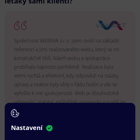
letáky sami klienti?
Společnost WEBNIA s.r.o. jsem zvolil na základě
referencí a jimi realizovaného webu, který se mi
konstrukčně libíl. Návrh webu a spolupráce
probíhala naprosto perfektně. Realizace byla
velmi rychlá a efektivní, kdy odpovědi na otázky,
úpravy a reakce byly vždy v řádu hodin a vše se
vyřešilo k mé spokojenosti. Web je dlouhodobě
vyhovující, stabilní, průběžně upravován a podílí se
na pozitivním vnímání naší značky.
MUDr. Radek Vyšohlíd
,
Nastavení
VENART s.r.o.