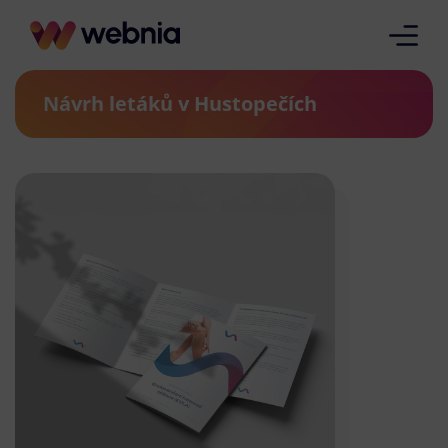
Návrh letáků v Hustopečích