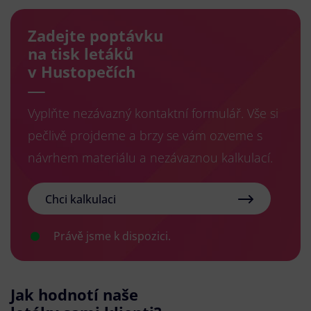
Zadejte poptávku
na tisk letáků
v Hustopečích
Vyplňte nezávazný kontaktní formulář. Vše si
pečlivě projdeme a brzy se vám ozveme s
návrhem materiálu a nezávaznou kalkulací.
Chci kalkulaci
Právě jsme k dispozici.
Jak hodnotí naše