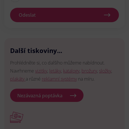
Odeslat
Další tiskoviny...
Prohlédněte si, co dalšího můžeme nabídnout.
Navrhneme
vizitky
,
letáky
,
katalogy
,
brožury
,
složky
,
plakáty
a různé
reklamní systémy
na míru.
Nezávazná poptávka