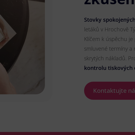
Stovky spokojených
letáků v Hrochově Týn
Klíčem k úspěchu je
smluvené termíny a 
skrytých nákladů. P
kontrolu tiskových 
Kontaktujte n