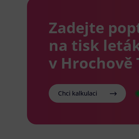
Zadejte pop
na tisk letá
v Hrochově 
Chci kalkulaci