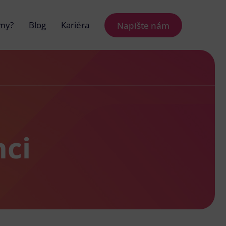
 my?
Blog
Kariéra
Napište nám
nci