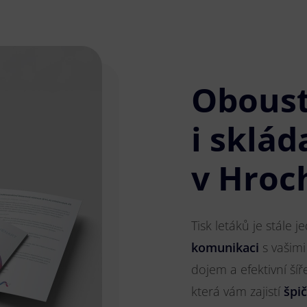
Obous
i sklád
v Hroc
Tisk letáků je stále 
komunikaci
s vašimi
dojem a efektivní ší
která vám zajistí
špi