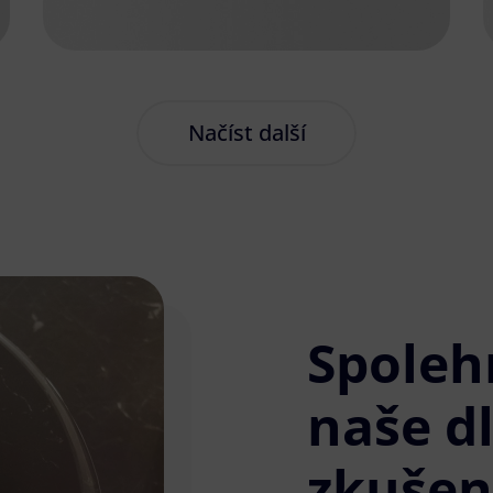
Načíst další
Spoleh
naše d
zkušen