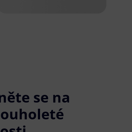
něte se na
louholeté
osti