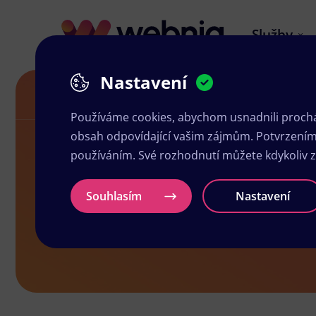
Služby
Nastavení
Návrh letáků v Hrochově Týnci
Používáme cookies, abychom usnadnili prochá
obsah odpovídající vašim zájmům. Potvrzením n
používáním. Své rozhodnutí můžete kdykoliv 
Návrh leták
Souhlasím
Nastavení