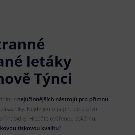
tranné
ané letáky
hově Týnci
jedním z
nejúčinnějších nástrojů pro přímou
 zákazníky. Nejde jen o papír, jde o první
ření nabídky. Hledáte ověřenou tiskárnu,
čkovou tiskovou kvalitu
?