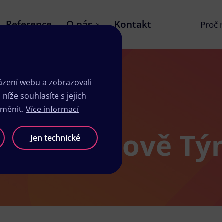
Reference
O nás
Kontakt
Proč
zení webu a zobrazovali
íže souhlasíte s jejich
změnit.
Více informací
ů v Hrochově Tý
Jen technické