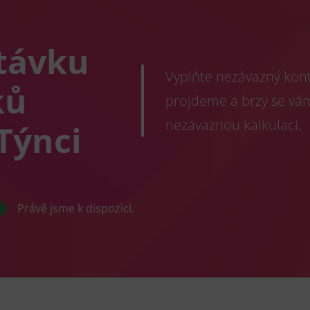
távku
Vyplňte nezávazný konta
ků
projdeme a brzy se vá
nezávaznou kalkulací.
Týnci
Právě jsme k dispozici.