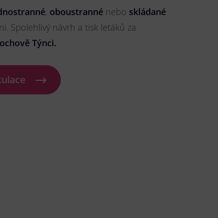
dnostranné
,
oboustranné
nebo
skládané
ni. Spolehlivý návrh a tisk letáků za
ochově Týnci.
kulace