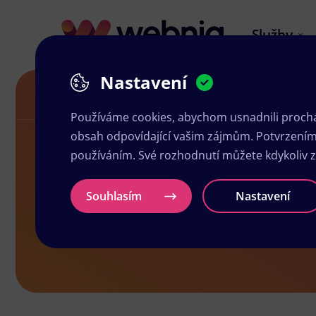
Služby
Nastavení
Návrh letáků v Hostivicích
Používáme cookies, abychom usnadnili prochá
obsah odpovídající vašim zájmům. Potvrzením n
používáním. Své rozhodnutí můžete kdykoliv 
Návrh letáků
Souhlasím
Nastavení