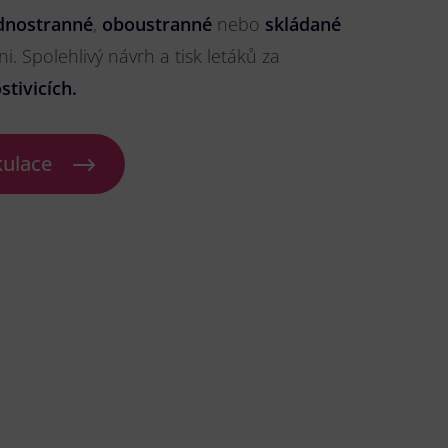
dnostranné
,
oboustranné
nebo
skládané
ni. Spolehlivý návrh a tisk letáků za
tivicích.
kulace