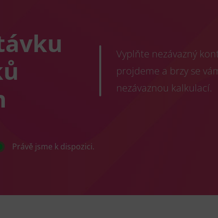
távku
Vyplňte nezávazný konta
ků
projdeme a brzy se vá
nezávaznou kalkulací.
h
Právě jsme k dispozici.