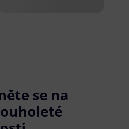
něte se na
louholeté
osti