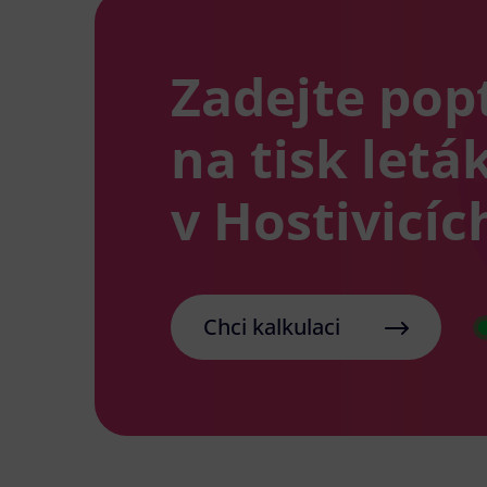
Zadejte pop
na tisk letá
v Hostivicíc
Chci kalkulaci