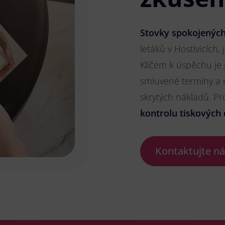
Stovky spokojených
letáků v Hostivicích, 
Klíčem k úspěchu je
smluvené termíny a 
skrytých nákladů. P
kontrolu tiskových 
Kontaktujte n