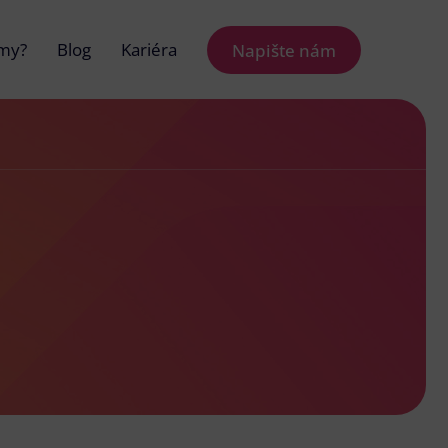
 my?
Blog
Kariéra
Napište nám