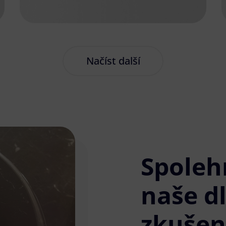
Načíst další
Spoleh
naše d
zkušen