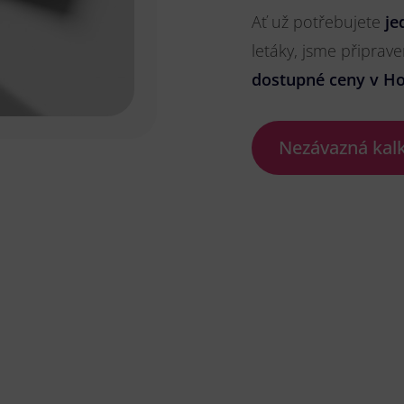
Ať už potřebujete
je
letáky, jsme připrave
dostupné ceny v Hos
Nezávazná kal