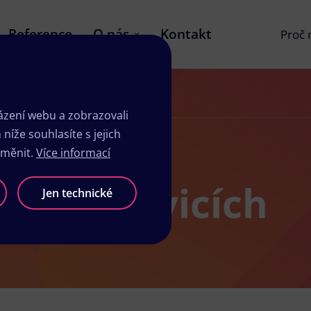
Reference
O nás
Kontakt
Proč
zení webu a zobrazovali
íže souhlasíte s jejich
změnit.
Více informací
 v Hostivicích
Jen technické