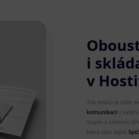
Obous
i sklád
v Hosti
Tisk letáků je stále 
komunikaci
s vašimi
dojem a efektivní ší
která vám zajistí
špi