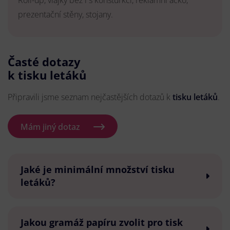
Roll-up, vlajky bez i s konsturkcí, reklamní áčko,
prezentační stěny, stojany.
Časté dotazy
k tisku letáků
Připravili jsme seznam nejčastějších dotazů k
tisku letáků
.
Mám jiný dotaz
Jaké je minimální množství tisku
letáků?
Jakou gramáž papíru zvolit pro tisk