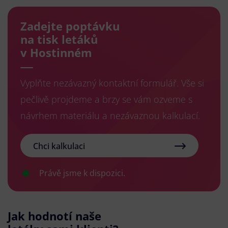
Zadejte poptávku
na tisk letáků
v Hostinném
Vyplňte nezávazný kontaktní formulář. Vše si
pečlivě projdeme a brzy se vám ozveme s
návrhem materiálu a nezávaznou kalkulací.
Chci kalkulaci
Právě jsme k dispozici.
Jak hodnotí naše