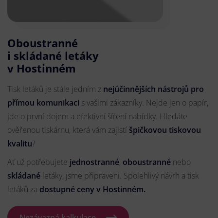
Oboustranné
i skládané letáky
v Hostinném
Tisk letáků je stále jedním z
nejúčinnějších nástrojů pro
přímou komunikaci
s vašimi zákazníky. Nejde jen o papír,
jde o první dojem a efektivní šíření nabídky. Hledáte
ověřenou tiskárnu, která vám zajistí
špičkovou tiskovou
kvalitu
?
Ať už potřebujete
jednostranné
,
oboustranné
nebo
skládané
letáky, jsme připraveni. Spolehlivý návrh a tisk
letáků za
dostupné ceny v Hostinném.
Nezávazná kalkulace