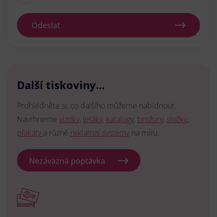
Odeslat
Další tiskoviny...
Prohlédněte si, co dalšího můžeme nabídnout.
Navrhneme
vizitky
,
letáky
,
katalogy
,
brožury
,
složky
,
plakáty
a různé
reklamní systémy
na míru.
Nezávazná poptávka