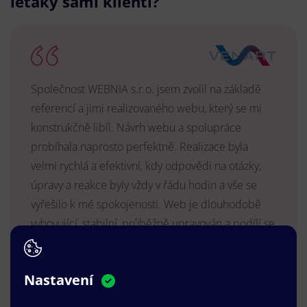
letáky sami klienti?
Společnost WEBNIA s.r.o. jsem zvolil na základě
referencí a jimi realizovaného webu, který se mi
konstrukčně libíl. Návrh webu a spolupráce
probíhala naprosto perfektně. Realizace byla
velmi rychlá a efektivní, kdy odpovědi na otázky,
úpravy a reakce byly vždy v řádu hodin a vše se
vyřešilo k mé spokojenosti. Web je dlouhodobě
vyhovující, stabilní, průběžně upravován a podílí se
na pozitivním vnímání naší značky.
MUDr. Radek Vyšohlíd
,
Nastavení
VENART s.r.o.