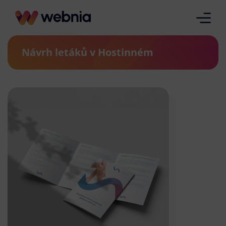
Návrh letáků v Hostinném