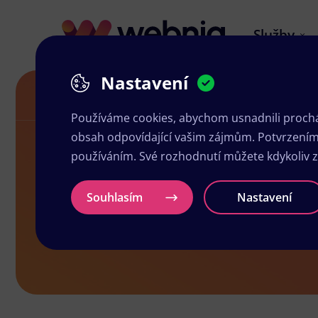
Služby
Nastavení
Návrh letáků v Horní Plané
Používáme cookies, abychom usnadnili prochá
obsah odpovídající vašim zájmům. Potvrzením n
používáním. Své rozhodnutí můžete kdykoliv 
Návrh letáků
Souhlasím
Nastavení