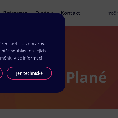
Reference
O nás
Kontakt
Proč
zení webu a zobrazovali
íže souhlasíte s jejich
změnit.
Více informací
 v Horní Plané
Jen technické