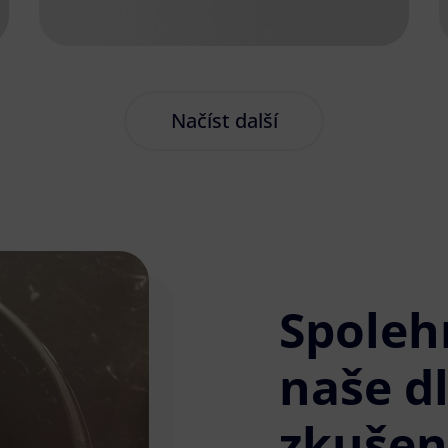
Načíst další
Spoleh
naše d
zkušen