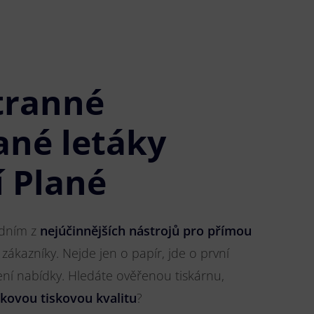
tranné
ané letáky
í Plané
jedním z
nejúčinnějších nástrojů pro přímou
 zákazníky. Nejde jen o papír, jde o první
ření nabídky. Hledáte ověřenou tiskárnu,
čkovou tiskovou kvalitu
?