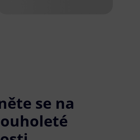
něte se na
louholeté
osti