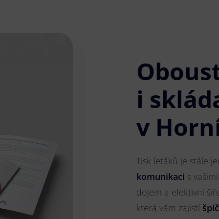
Obous
i sklád
v Horn
Tisk letáků je stále 
komunikaci
s vašimi
dojem a efektivní ší
která vám zajistí
špi