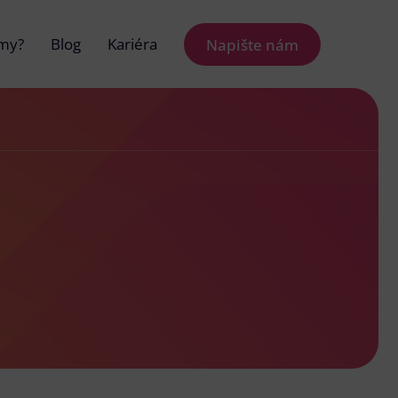
 my?
Blog
Kariéra
Napište nám