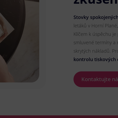
Stovky spokojených
letáků v Horní Plané,
Klíčem k úspěchu je
smluvené termíny a 
skrytých nákladů. P
kontrolu tiskových 
Kontaktujte n