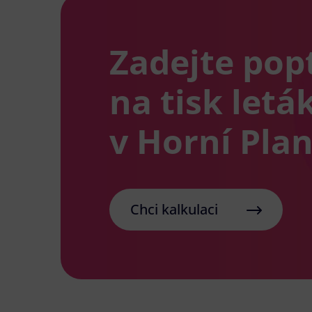
Zadejte pop
na tisk letá
v Horní Pla
Chci kalkulaci