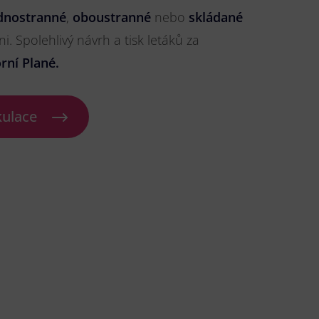
dnostranné
,
oboustranné
nebo
skládané
ni. Spolehlivý návrh a tisk letáků za
rní Plané.
kulace