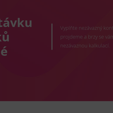
távku
Vyplňte nezávazný konta
ků
projdeme a brzy se vá
nezávaznou kalkulací.
né