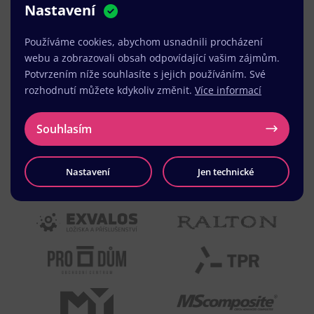
Nastavení
MUDr. Radek Vyšohlíd
,
VENART s.r.o.
Používáme cookies, abychom usnadnili procházení
webu a zobrazovali obsah odpovídající vašim zájmům.
Potvrzením níže souhlasíte s jejich používáním. Své
rozhodnutí můžete kdykoliv změnit.
Více informací
Souhlasím
Nastavení
Jen technické