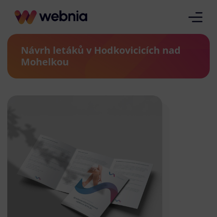
Návrh letáků v Hodkovicicích nad
Mohelkou