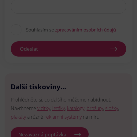
Souhlasím se
zpracováním osobních údajů
Odeslat
Další tiskoviny...
Prohlédněte si, co dalšího můžeme nabídnout.
Navrhneme
vizitky
,
letáky
,
katalogy
,
brožury
,
složky
,
plakáty
a různé
reklamní systémy
na míru.
Nezávazná poptávka