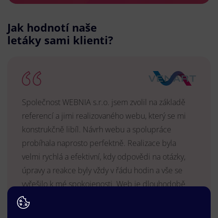
Jak hodnotí naše
letáky sami klienti?
Společnost WEBNIA s.r.o. jsem zvolil na základě
referencí a jimi realizovaného webu, který se mi
konstrukčně libíl. Návrh webu a spolupráce
probíhala naprosto perfektně. Realizace byla
velmi rychlá a efektivní, kdy odpovědi na otázky,
úpravy a reakce byly vždy v řádu hodin a vše se
vyřešilo k mé spokojenosti. Web je dlouhodobě
vyhovující, stabilní, průběžně upravován a podílí se
na pozitivním vnímání naší značky.