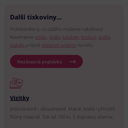
Další tiskoviny...
Prohlédněte si, co dalšího můžeme nabídnout.
Navrhneme
vizitky
,
letáky
,
katalogy
,
brožury
,
složky
,
plakáty
a různé
reklamní systémy
na míru.
Nezávazná poptávka
Vizitky
Jednostranné i oboustranné. Matné, lesklé i přírodní.
Různý materiál. Tisk od 100 ks. S dopravou zdarma.