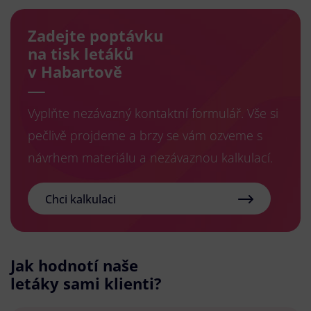
Zadejte poptávku
na tisk letáků
v Habartově
Vyplňte nezávazný kontaktní formulář. Vše si
pečlivě projdeme a brzy se vám ozveme s
návrhem materiálu a nezávaznou kalkulací.
Chci kalkulaci
Jak hodnotí naše
letáky sami klienti?