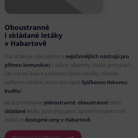
Oboustranné
i skládané letáky
v Habartově
Tisk letáků je stále jedním z
nejúčinnějších nástrojů pro
přímou komunikaci
s vašimi zákazníky. Nejde jen o papír,
jde o první dojem a efektivní šíření nabídky. Hledáte
ověřenou tiskárnu, která vám zajistí
špičkovou tiskovou
kvalitu
?
Ať už potřebujete
jednostranné
,
oboustranné
nebo
skládané
letáky, jsme připraveni. Spolehlivý návrh a tisk
letáků za
dostupné ceny v Habartově.
Nezávazná kalkulace