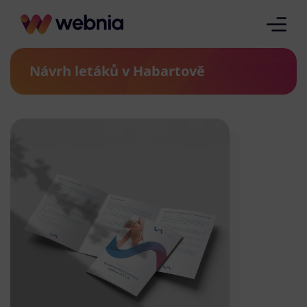
Návrh letáků v Habartově