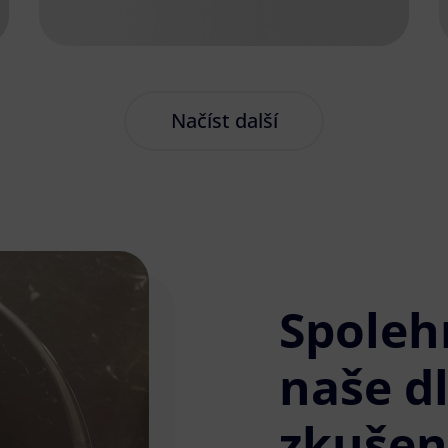
Načíst další
Spoleh
naše d
zkušen