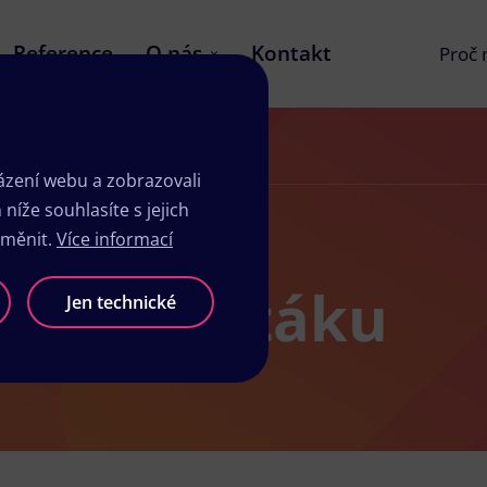
Reference
O nás
Kontakt
Proč
zení webu a zobrazovali
íže souhlasíte s jejich
změnit.
Více informací
ů ve Fryštáku
Jen technické