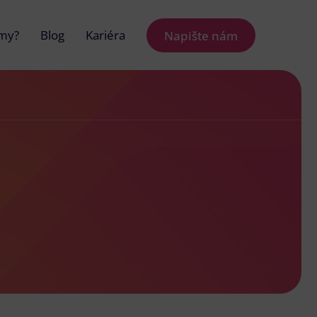
 my?
Blog
Kariéra
Napište nám