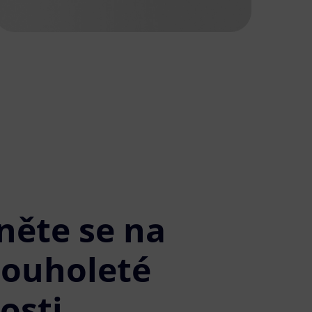
něte se na
louholeté
osti