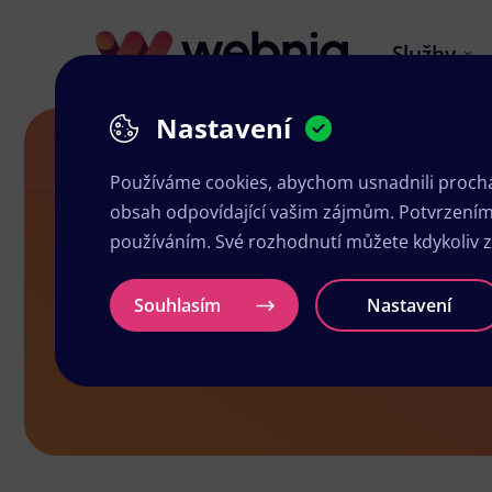
Služby
Nastavení
Návrh letáků ve Fryštáku
Používáme cookies, abychom usnadnili prochá
obsah odpovídající vašim zájmům. Potvrzením n
používáním. Své rozhodnutí můžete kdykoliv 
Návrh leták
Souhlasím
Nastavení