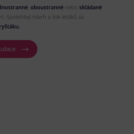
dnostranné
,
oboustranné
nebo
skládané
ni. Spolehlivý návrh a tisk letáků za
ryštáku.
kulace