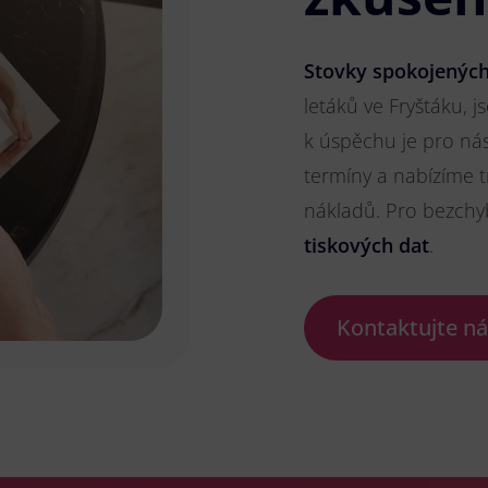
Stovky spokojených
letáků ve Fryštáku, j
k úspěchu je pro ná
termíny a nabízíme t
nákladů. Pro bezch
tiskových dat
.
Kontaktujte n