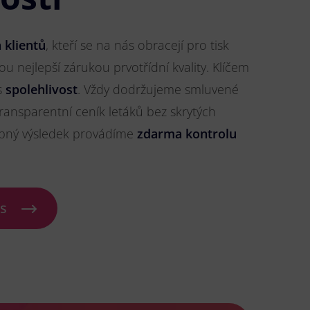
 klientů
, kteří se na nás obracejí pro tisk
sou nejlepší zárukou prvotřídní kvality. Klíčem
s
spolehlivost
. Vždy dodržujeme smluvené
ransparentní ceník letáků bez skrytých
ybný výsledek provádíme
zdarma kontrolu
ás