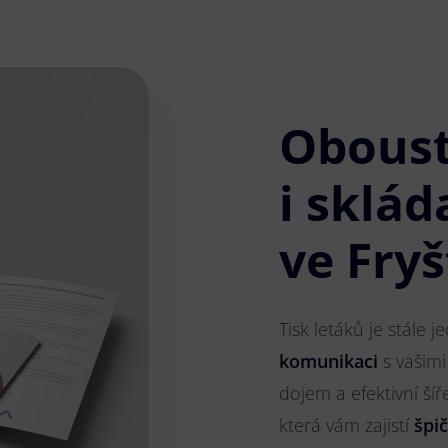
Obous
i sklád
ve Fry
Tisk letáků je stále 
komunikaci
s vašimi
dojem a efektivní ší
která vám zajistí
špi