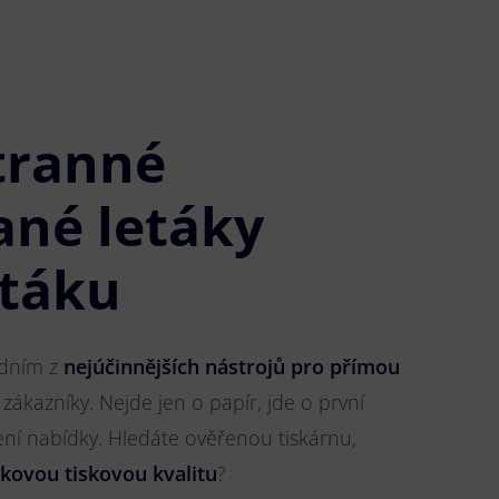
tranné
ané letáky
štáku
jedním z
nejúčinnějších nástrojů pro přímou
 zákazníky. Nejde jen o papír, jde o první
ření nabídky. Hledáte ověřenou tiskárnu,
čkovou tiskovou kvalitu
?