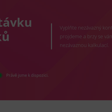
távku
Vyplňte nezávazný konta
ků
projdeme a brzy se vá
nezávaznou kalkulací.
Právě jsme k dispozici.