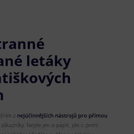
tranné
ané letáky
ntiškových
h
jedním z
nejúčinnějších nástrojů pro přímou
 zákazníky. Nejde jen o papír, jde o první