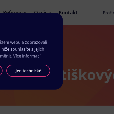
Reference
O nás
Kontakt
Proč
zení webu a zobrazovali
íže souhlasíte s jejich
změnit.
Více informací
 ve Františkový
Jen technické