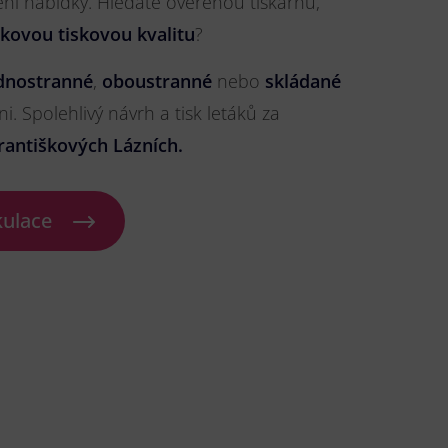
ření nabídky. Hledáte ověřenou tiskárnu,
čkovou tiskovou kvalitu
?
dnostranné
,
oboustranné
nebo
skládané
ni. Spolehlivý návrh a tisk letáků za
rantiškových Lázních.
kulace