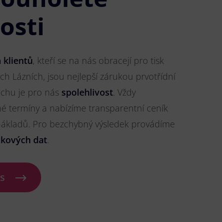
osti
 klientů
, kteří se na nás obracejí pro tisk
ch Lázních, jsou nejlepší zárukou prvotřídní
pěchu je pro nás
spolehlivost
. Vždy
 termíny a nabízíme transparentní ceník
 nákladů. Pro bezchybný výsledek provádíme
skových dat
.
ás