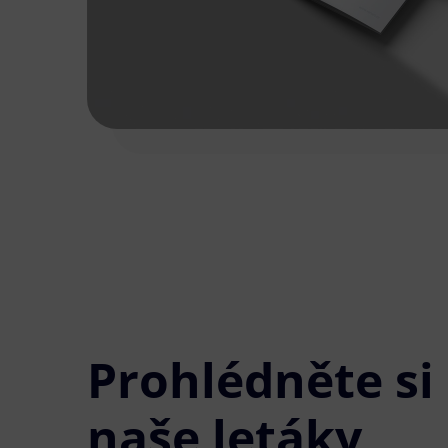
Prohlédněte si
naše letáky