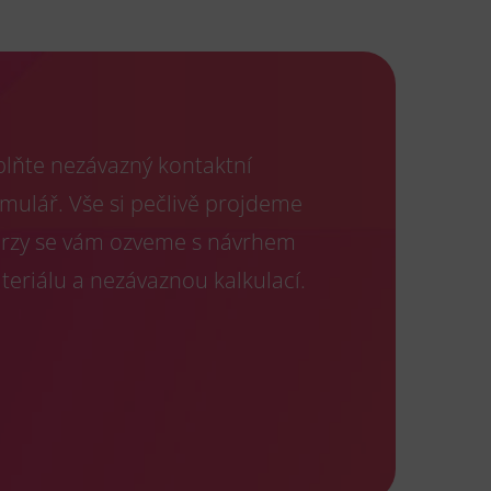
plňte nezávazný kontaktní
rmulář. Vše si pečlivě projdeme
brzy se vám ozveme s návrhem
teriálu a nezávaznou kalkulací.