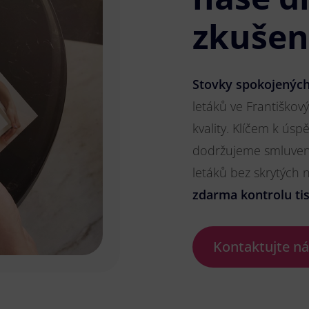
zkušen
Stovky spokojených
letáků ve Františkový
kvality. Klíčem k ús
dodržujeme smluvené
letáků bez skrytých
zdarma kontrolu ti
Kontaktujte n