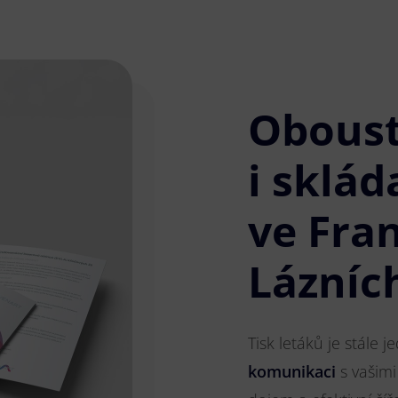
Obous
i sklád
ve Fra
Lázníc
Tisk letáků je stále 
komunikaci
s vašimi