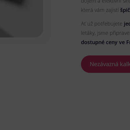
dojem a efektivní ší
která vám zajistí
špi
Ať už potřebujete
je
letáky, jsme připrave
dostupné ceny ve F
Nezávazná kal