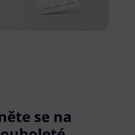
něte se na
louholeté