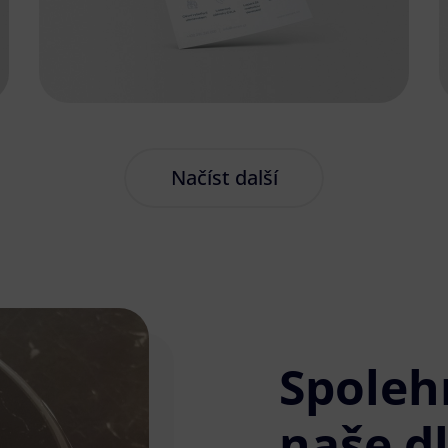
Načíst další
Spoleh
naše d