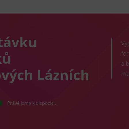
távku
Vy
ků
fo
a 
ových Lázních
ma
Právě jsme k dispozici.