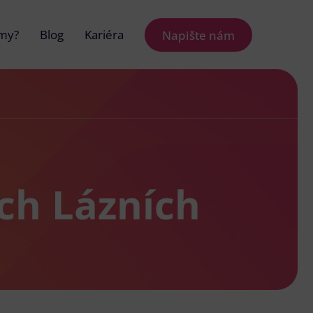
 my?
Blog
Kariéra
Napište nám
ch Lázních