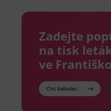
Zadejte pop
na tisk letá
ve Františk
Chci kalkulaci