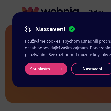
Služby
Nastavení
Návrh letáků ve Františkových Lázních
Používáme cookies, abychom usnadnili prochá
obsah odpovídající vašim zájmům. Potvrzením n
používáním. Své rozhodnutí můžete kdykoliv 
Návrh letáků
Souhlasím
Nastavení