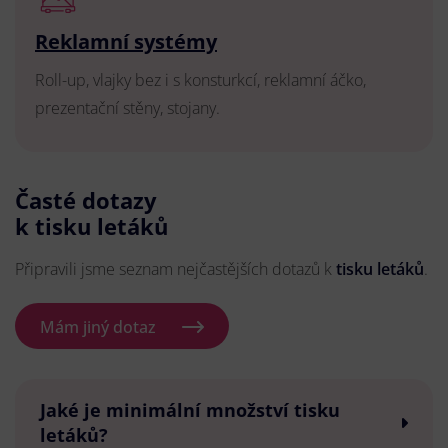
Reklamní systémy
Roll-up, vlajky bez i s konsturkcí, reklamní áčko,
prezentační stěny, stojany.
Časté dotazy
k tisku letáků
Připravili jsme seznam nejčastějších dotazů k
tisku letáků
.
Mám jiný dotaz
Jaké je minimální množství tisku
letáků?