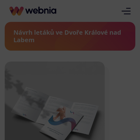
Návrh letáků ve Dvoře Králové nad
Labem