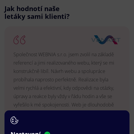
Jak hodnotí naše
letáky sami klienti?
Společnost WEBNIA s.r.o. jsem zvolil na základě
referencí a jimi realizovaného webu, který se mi
konstrukčně libíl. Návrh webu a spolupráce
probíhala naprosto perfektně. Realizace byla
velmi rychlá a efektivní, kdy odpovědi na otázky,
úpravy a reakce byly vždy v řádu hodin a vše se
vyřešilo k mé spokojenosti. Web je dlouhodobě
vyhovující, stabilní, průběžně upravován a podílí se
na pozitivním vnímání naší značky.