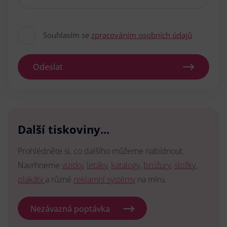
Souhlasím se
zpracováním osobních údajů
Odeslat
Další tiskoviny...
Prohlédněte si, co dalšího můžeme nabídnout.
Navrhneme
vizitky
,
letáky
,
katalogy
,
brožury
,
složky
,
plakáty
a různé
reklamní systémy
na míru.
Nezávazná poptávka