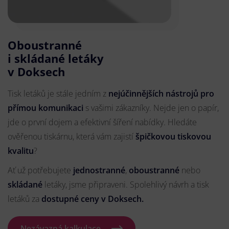
Oboustranné
i skládané letáky
v Doksech
Tisk letáků je stále jedním z
nejúčinnějších nástrojů pro
přímou komunikaci
s vašimi zákazníky. Nejde jen o papír,
jde o první dojem a efektivní šíření nabídky. Hledáte
ověřenou tiskárnu, která vám zajistí
špičkovou tiskovou
kvalitu
?
Ať už potřebujete
jednostranné
,
oboustranné
nebo
skládané
letáky, jsme připraveni. Spolehlivý návrh a tisk
letáků za
dostupné ceny v Doksech.
Nezávazná kalkulace