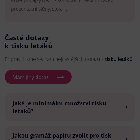
Roll-up, vlajky bez i s konsturkcí, reklamní áčko,
prezentační stěny, stojany.
Časté dotazy
k tisku letáků
Připravili jsme seznam nejčastějších dotazů k
tisku letáků
.
Mám jiný dotaz
Jaké je minimální množství tisku
letáků?
Jakou gramáž papíru zvolit pro tisk