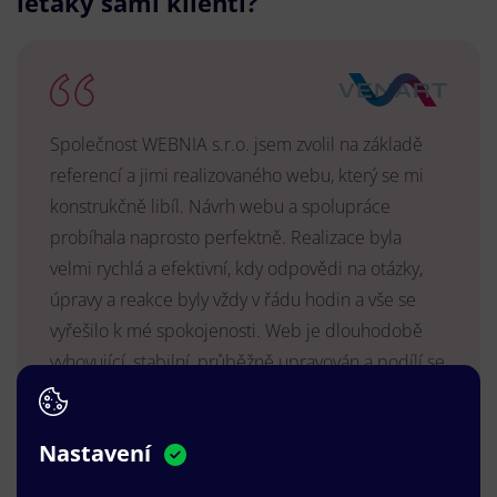
letáky sami klienti?
Společnost WEBNIA s.r.o. jsem zvolil na základě
referencí a jimi realizovaného webu, který se mi
konstrukčně libíl. Návrh webu a spolupráce
probíhala naprosto perfektně. Realizace byla
velmi rychlá a efektivní, kdy odpovědi na otázky,
úpravy a reakce byly vždy v řádu hodin a vše se
vyřešilo k mé spokojenosti. Web je dlouhodobě
vyhovující, stabilní, průběžně upravován a podílí se
na pozitivním vnímání naší značky.
MUDr. Radek Vyšohlíd
,
Nastavení
VENART s.r.o.