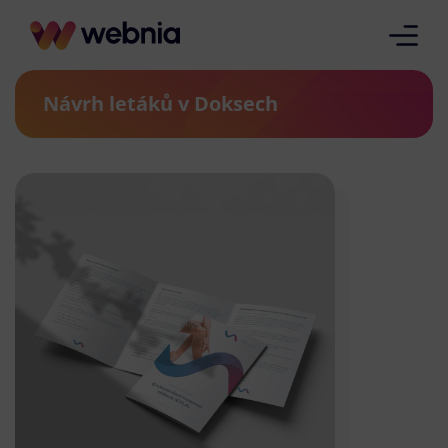
Návrh letáků v Doksech