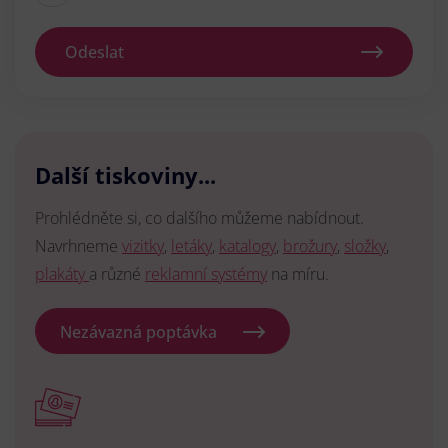
Odeslat
Další tiskoviny...
Prohlédněte si, co dalšího můžeme nabídnout.
Navrhneme
vizitky
,
letáky
,
katalogy
,
brožury
,
složky
,
plakáty
a různé
reklamní systémy
na míru.
Nezávazná poptávka