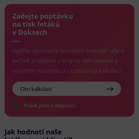
Zadejte poptávku
na tisk letáků
v Doksech
Vyplňte nezávazný kontaktní formulář. Vše si
pečlivě projdeme a brzy se vám ozveme s
návrhem materiálu a nezávaznou kalkulací.
Chci kalkulaci
Právě jsme k dispozici.
Jak hodnotí naše