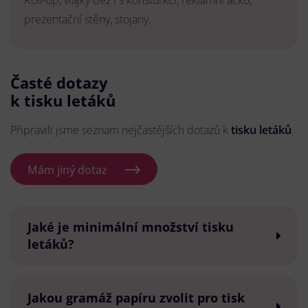
Roll-up, vlajky bez i s konsturkcí, reklamní áčko,
prezentační stěny, stojany.
Časté dotazy
k tisku letáků
Připravili jsme seznam nejčastějších dotazů k
tisku letáků
.
Mám jiný dotaz
Jaké je minimální množství tisku
letáků?
Jakou gramáž papíru zvolit pro tisk