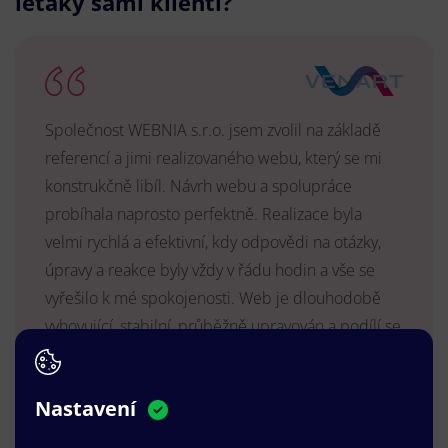
letáky sami klienti?
Společnost WEBNIA s.r.o. jsem zvolil na základě
referencí a jimi realizovaného webu, který se mi
konstrukčně libíl. Návrh webu a spolupráce
probíhala naprosto perfektně. Realizace byla
velmi rychlá a efektivní, kdy odpovědi na otázky,
úpravy a reakce byly vždy v řádu hodin a vše se
vyřešilo k mé spokojenosti. Web je dlouhodobě
vyhovující, stabilní, průběžně upravován a podílí se
na pozitivním vnímání naší značky.
MUDr. Radek Vyšohlíd
,
Nastavení
VENART s.r.o.