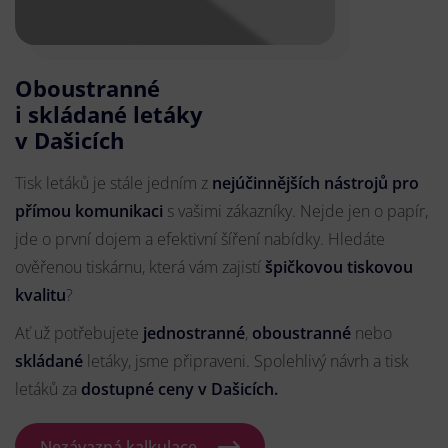
Oboustranné
i skládané letáky
v Dašicích
Tisk letáků je stále jedním z
nejúčinnějších nástrojů pro
přímou komunikaci
s vašimi zákazníky. Nejde jen o papír,
jde o první dojem a efektivní šíření nabídky. Hledáte
ověřenou tiskárnu, která vám zajistí
špičkovou tiskovou
kvalitu
?
Ať už potřebujete
jednostranné
,
oboustranné
nebo
skládané
letáky, jsme připraveni. Spolehlivý návrh a tisk
letáků za
dostupné ceny v Dašicích.
Nezávazná kalkulace