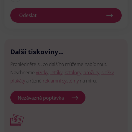
Odeslat
Další tiskoviny...
Prohlédněte si, co dalšího můžeme nabídnout.
Navrhneme
vizitky
,
letáky
,
katalogy
,
brožury
,
složky
,
plakáty
a různé
reklamní systémy
na míru.
Nezávazná poptávka