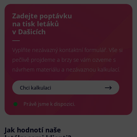
Zadejte poptávku
na tisk letáků
v Dašicích
Vyplňte nezávazný kontaktní formulář. Vše si
pečlivě projdeme a brzy se vám ozveme s
návrhem materiálu a nezávaznou kalkulací.
Chci kalkulaci
Právě jsme k dispozici.
Jak hodnotí naše