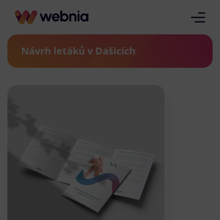
Návrh letáků v Dašicích