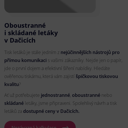
Oboustranné
i skládané letáky
v Dačicích
Tisk letáků je stále jedním z
nejúčinnějších nástrojů pro
přímou komunikaci
s vašimi zákazníky. Nejde jen o papír,
jde o první dojem a efektivní šíření nabídky. Hledáte
ověřenou tiskárnu, která vám zajistí
špičkovou tiskovou
kvalitu
?
Ať už potřebujete
jednostranné
,
oboustranné
nebo
skládané
letáky, jsme připraveni. Spolehlivý návrh a tisk
letáků za
dostupné ceny v Dačicích.
Nezávazná kalkulace