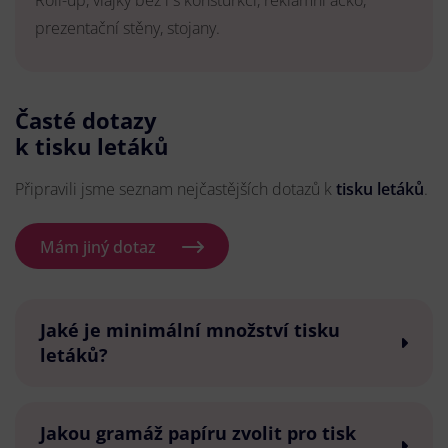
Roll-up, vlajky bez i s konsturkcí, reklamní áčko,
prezentační stěny, stojany.
Časté dotazy
k tisku letáků
Připravili jsme seznam nejčastějších dotazů k
tisku letáků
.
Mám jiný dotaz
Jaké je minimální množství tisku
letáků?
Jakou gramáž papíru zvolit pro tisk