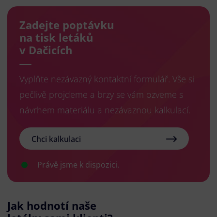
Zadejte poptávku
na tisk letáků
v Dačicích
Vyplňte nezávazný kontaktní formulář. Vše si
pečlivě projdeme a brzy se vám ozveme s
návrhem materiálu a nezávaznou kalkulací.
Chci kalkulaci
Právě jsme k dispozici.
Jak hodnotí naše