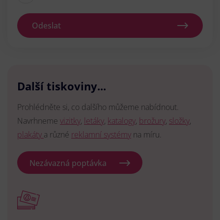
Odeslat
Další tiskoviny...
Prohlédněte si, co dalšího můžeme nabídnout.
Navrhneme
vizitky
,
letáky
,
katalogy
,
brožury
,
složky
,
plakáty
a různé
reklamní systémy
na míru.
Nezávazná poptávka