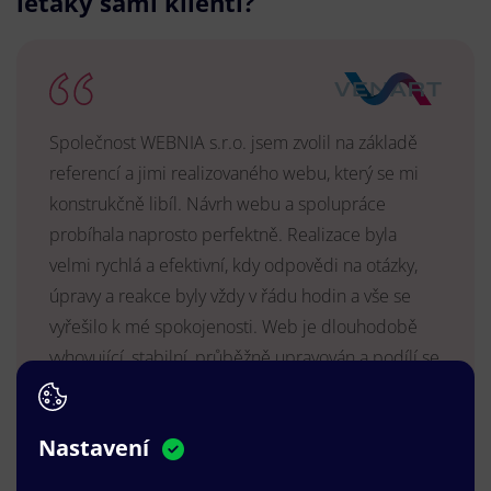
letáky sami klienti?
Společnost WEBNIA s.r.o. jsem zvolil na základě
referencí a jimi realizovaného webu, který se mi
konstrukčně libíl. Návrh webu a spolupráce
probíhala naprosto perfektně. Realizace byla
velmi rychlá a efektivní, kdy odpovědi na otázky,
úpravy a reakce byly vždy v řádu hodin a vše se
vyřešilo k mé spokojenosti. Web je dlouhodobě
vyhovující, stabilní, průběžně upravován a podílí se
na pozitivním vnímání naší značky.
MUDr. Radek Vyšohlíd
,
Nastavení
VENART s.r.o.