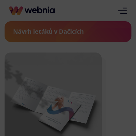
Návrh letáků v Dačicích