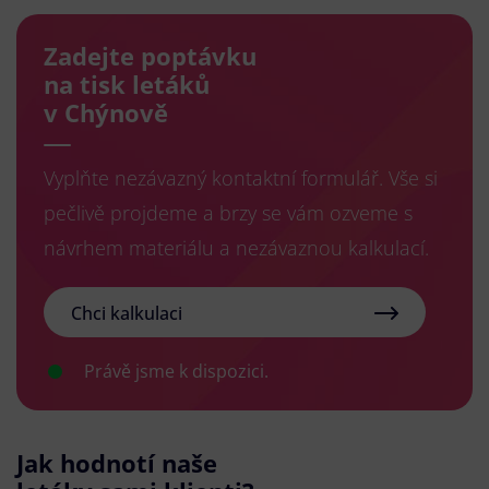
Zadejte poptávku
na tisk letáků
v Chýnově
Vyplňte nezávazný kontaktní formulář. Vše si
pečlivě projdeme a brzy se vám ozveme s
návrhem materiálu a nezávaznou kalkulací.
Chci kalkulaci
Právě jsme k dispozici.
Jak hodnotí naše