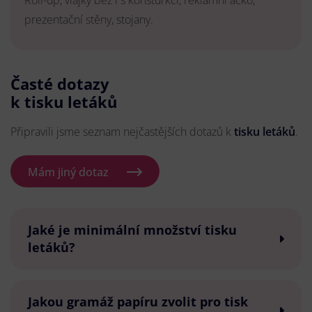
Roll-up, vlajky bez i s konsturkcí, reklamní áčko,
prezentační stěny, stojany.
Časté dotazy
k tisku letáků
Připravili jsme seznam nejčastějších dotazů k
tisku letáků
.
Mám jiný dotaz
Jaké je minimální množství tisku
letáků?
Jakou gramáž papíru zvolit pro tisk