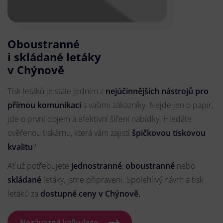
Oboustranné
i skládané letáky
v Chýnově
Tisk letáků je stále jedním z
nejúčinnějších nástrojů pro
přímou komunikaci
s vašimi zákazníky. Nejde jen o papír,
jde o první dojem a efektivní šíření nabídky. Hledáte
ověřenou tiskárnu, která vám zajistí
špičkovou tiskovou
kvalitu
?
Ať už potřebujete
jednostranné
,
oboustranné
nebo
skládané
letáky, jsme připraveni. Spolehlivý návrh a tisk
letáků za
dostupné ceny v Chýnově.
Nezávazná kalkulace