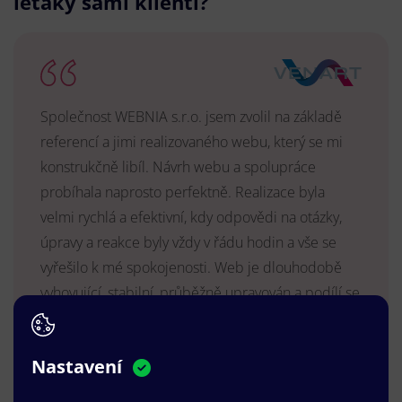
letáky sami klienti?
Společnost WEBNIA s.r.o. jsem zvolil na základě
referencí a jimi realizovaného webu, který se mi
konstrukčně libíl. Návrh webu a spolupráce
probíhala naprosto perfektně. Realizace byla
velmi rychlá a efektivní, kdy odpovědi na otázky,
úpravy a reakce byly vždy v řádu hodin a vše se
vyřešilo k mé spokojenosti. Web je dlouhodobě
vyhovující, stabilní, průběžně upravován a podílí se
na pozitivním vnímání naší značky.
MUDr. Radek Vyšohlíd
,
Nastavení
VENART s.r.o.