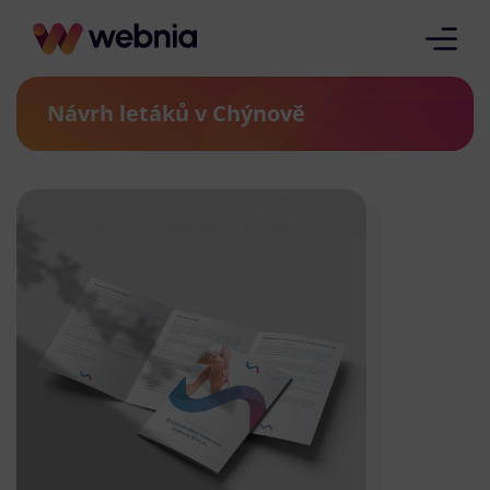
Návrh letáků v Chýnově