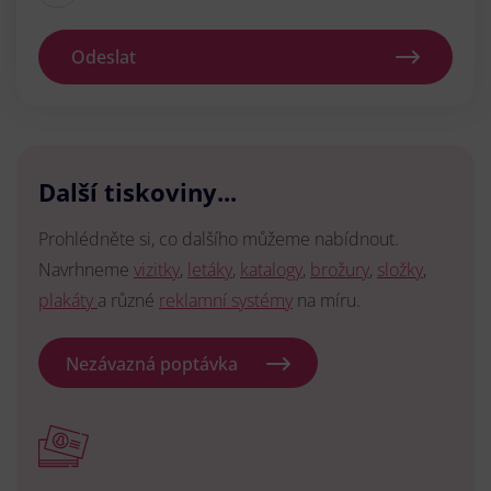
Odeslat
Další tiskoviny...
Prohlédněte si, co dalšího můžeme nabídnout.
Navrhneme
vizitky
,
letáky
,
katalogy
,
brožury
,
složky
,
plakáty
a různé
reklamní systémy
na míru.
Nezávazná poptávka