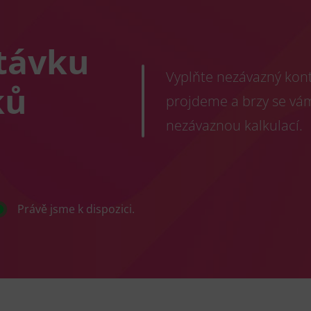
távku
Vyplňte nezávazný konta
ků
projdeme a brzy se vá
nezávaznou kalkulací.
Právě jsme k dispozici.