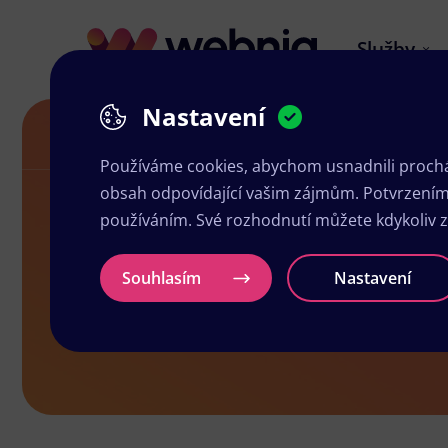
Služby
Nastavení
Návrh letáků v Chrastu
Používáme cookies, abychom usnadnili prochá
obsah odpovídající vašim zájmům. Potvrzením n
používáním. Své rozhodnutí můžete kdykoliv 
Návrh leták
Souhlasím
Nastavení