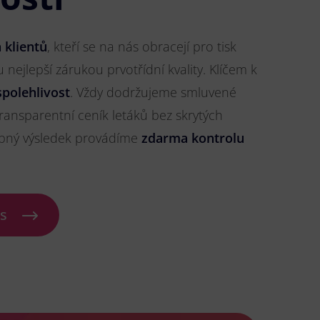
 klientů
, kteří se na nás obracejí pro tisk
u nejlepší zárukou prvotřídní kvality. Klíčem k
spolehlivost
. Vždy dodržujeme smluvené
ransparentní ceník letáků bez skrytých
ybný výsledek provádíme
zdarma kontrolu
ás