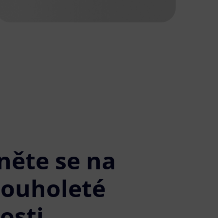
něte se na
louholeté
osti