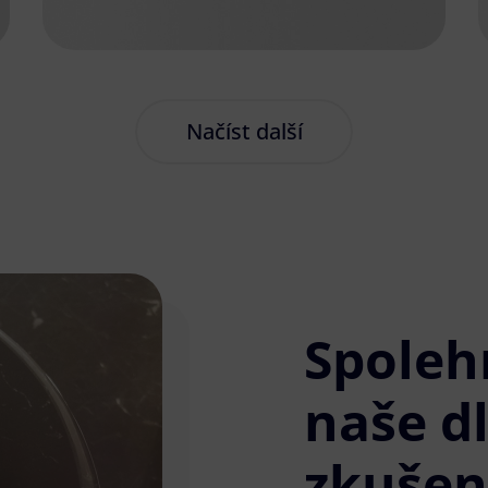
Načíst další
Spoleh
naše d
zkušen