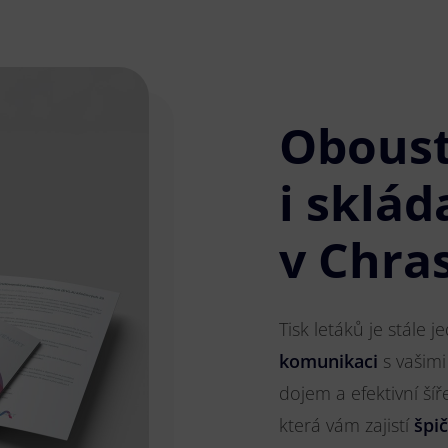
Obous
i sklád
v Chra
Tisk letáků je stále 
komunikaci
s vašimi
dojem a efektivní ší
která vám zajistí
špi