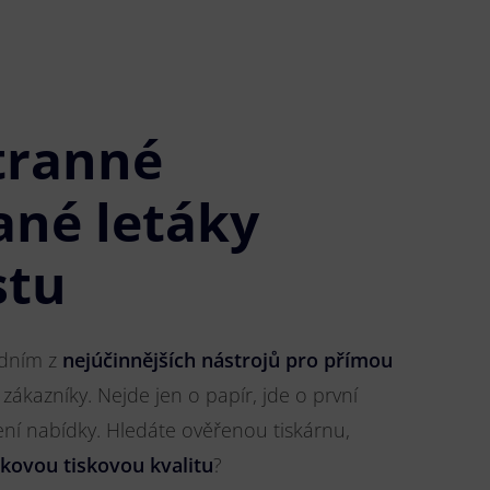
tranné
ané letáky
stu
jedním z
nejúčinnějších nástrojů pro přímou
 zákazníky. Nejde jen o papír, jde o první
ření nabídky. Hledáte ověřenou tiskárnu,
čkovou tiskovou kvalitu
?