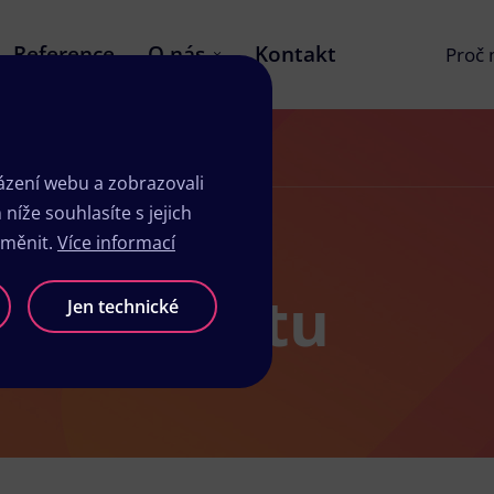
Reference
O nás
Kontakt
Proč
zení webu a zobrazovali
íže souhlasíte s jejich
změnit.
Více informací
ů v Chrastu
Jen technické