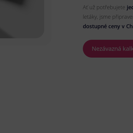
Ať už potřebujete
je
letáky, jsme připrave
dostupné ceny v Ch
Nezávazná kal