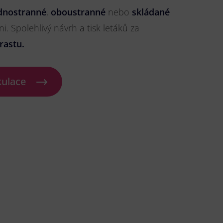
dnostranné
,
oboustranné
nebo
skládané
ni. Spolehlivý návrh a tisk letáků za
rastu.
kulace