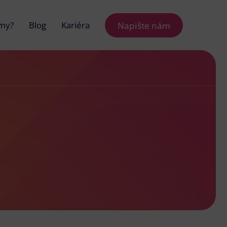
 my?
Blog
Kariéra
Napište nám