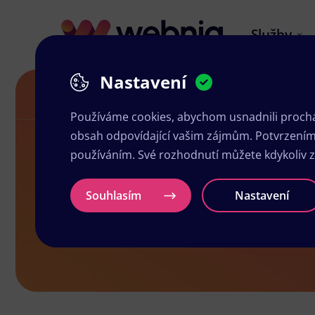
Služby
Nastavení
Návrh letáků v Chotěboři
Používáme cookies, abychom usnadnili prochá
obsah odpovídající vašim zájmům. Potvrzením n
používáním. Své rozhodnutí můžete kdykoliv 
Návrh leták
Souhlasím
Nastavení