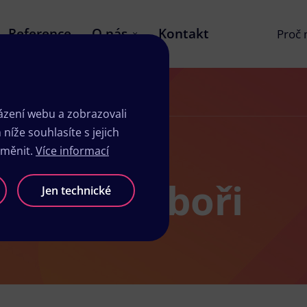
Reference
O nás
Kontakt
Proč
zení webu a zobrazovali
íže souhlasíte s jejich
změnit.
Více informací
ů v Chotěboři
Jen technické