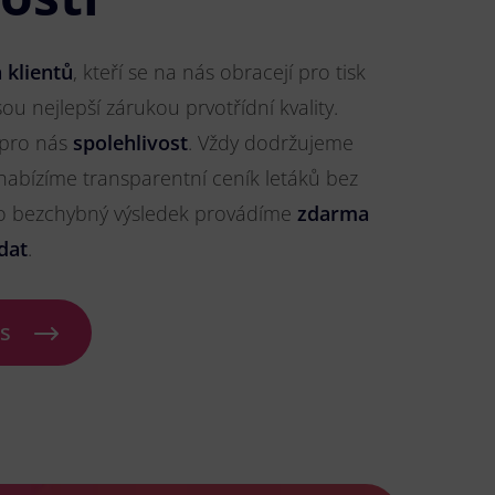
 klientů
, kteří se na nás obracejí pro tisk
sou nejlepší zárukou prvotřídní kvality.
 pro nás
spolehlivost
. Vždy dodržujeme
nabízíme transparentní ceník letáků bez
ro bezchybný výsledek provádíme
zdarma
dat
.
ás