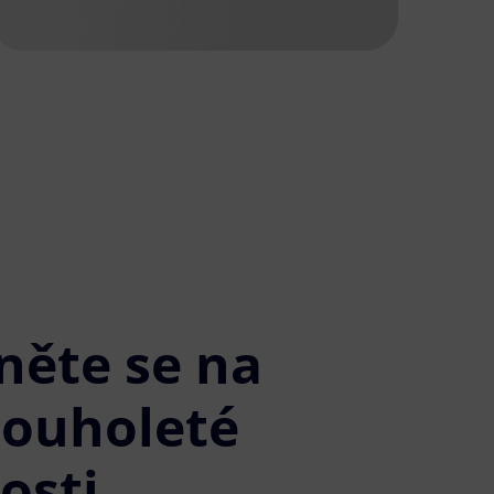
něte se na
louholeté
osti