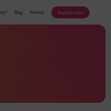
 my?
Blog
Kariéra
Napište nám