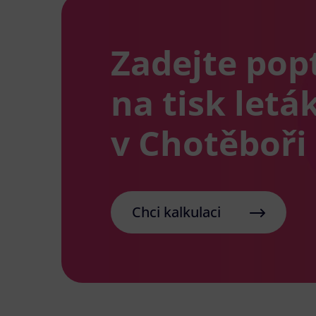
Zadejte pop
na tisk letá
v Chotěboři
Chci kalkulaci