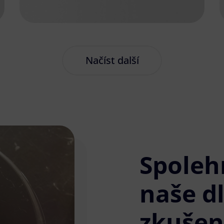
Načíst další
Spoleh
naše d
zkušen