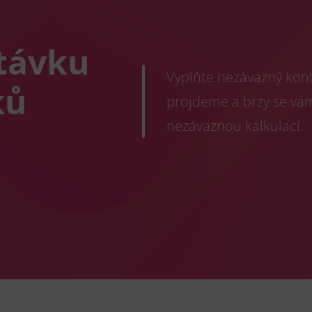
távku
Vyplňte nezávazný konta
ků
projdeme a brzy se vá
nezávaznou kalkulací.