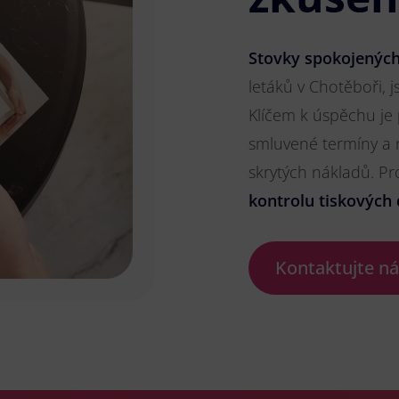
Stovky spokojených
letáků v Chotěboři, j
Klíčem k úspěchu je
smluvené termíny a 
skrytých nákladů. P
kontrolu tiskových 
Kontaktujte n