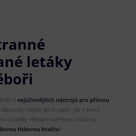
tranné
ané letáky
ěboři
jedním z
nejúčinnějších nástrojů pro přímou
 zákazníky. Nejde jen o papír, jde o první
ření nabídky. Hledáte ověřenou tiskárnu,
čkovou tiskovou kvalitu
?