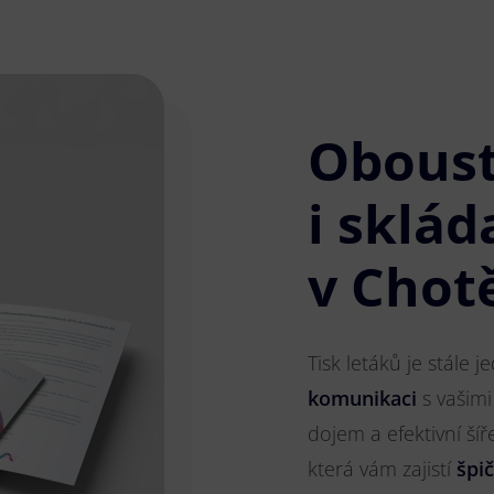
Obous
i sklád
v Chot
Tisk letáků je stále 
komunikaci
s vašimi
dojem a efektivní ší
která vám zajistí
špi