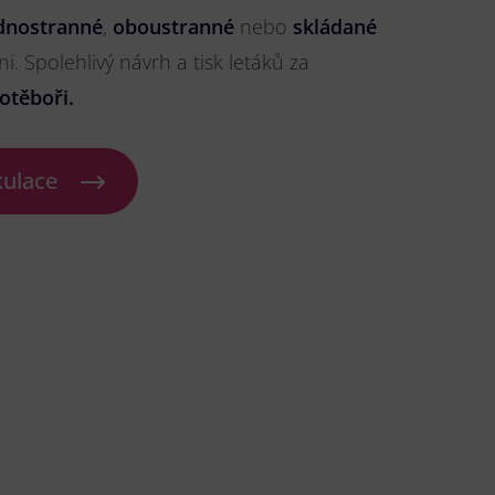
dnostranné
,
oboustranné
nebo
skládané
ni. Spolehlivý návrh a tisk letáků za
otěboři.
kulace