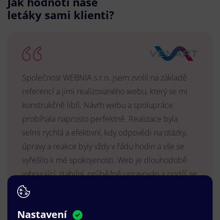
Jak hodnotí naše
letáky sami klienti?
Společnost WEBNIA s.r.o. jsem zvolil na základě
referencí a jimi realizovaného webu, který se mi
konstrukčně libíl. Návrh webu a spolupráce
probíhala naprosto perfektně. Realizace byla
velmi rychlá a efektivní, kdy odpovědi na otázky,
úpravy a reakce byly vždy v řádu hodin a vše se
vyřešilo k mé spokojenosti. Web je dlouhodobě
vyhovující, stabilní, průběžně upravován a podílí se
na pozitivním vnímání naší značky.
MUDr. Radek Vyšohlíd
,
Nastavení
VENART s.r.o.