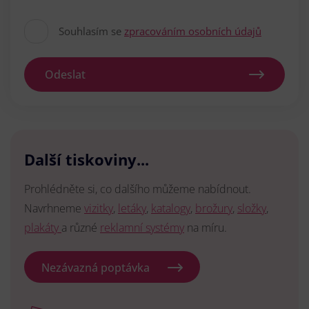
Souhlasím se
zpracováním osobních údajů
Odeslat
Další tiskoviny...
Prohlédněte si, co dalšího můžeme nabídnout.
Navrhneme
vizitky
,
letáky
,
katalogy
,
brožury
,
složky
,
plakáty
a různé
reklamní systémy
na míru.
Nezávazná poptávka