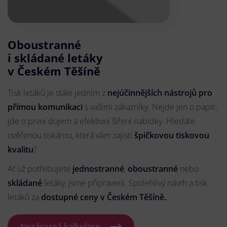
Oboustranné
i skládané letáky
v Českém Těšíně
Tisk letáků je stále jedním z
nejúčinnějších nástrojů pro
přímou komunikaci
s vašimi zákazníky. Nejde jen o papír,
jde o první dojem a efektivní šíření nabídky. Hledáte
ověřenou tiskárnu, která vám zajistí
špičkovou tiskovou
kvalitu
?
Ať už potřebujete
jednostranné
,
oboustranné
nebo
skládané
letáky, jsme připraveni. Spolehlivý návrh a tisk
letáků za
dostupné ceny v Českém Těšíně.
Nezávazná kalkulace