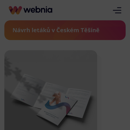
Návrh letáků v Českém Těšíně