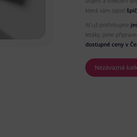
dojem a efektivní ší
která vám zajistí
špi
Ať už potřebujete
je
letáky, jsme připrave
dostupné ceny v Če
Nezávazná kal