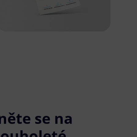
něte se na
louholeté