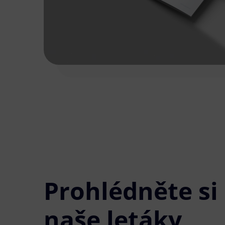
Prohlédněte si
naše letáky