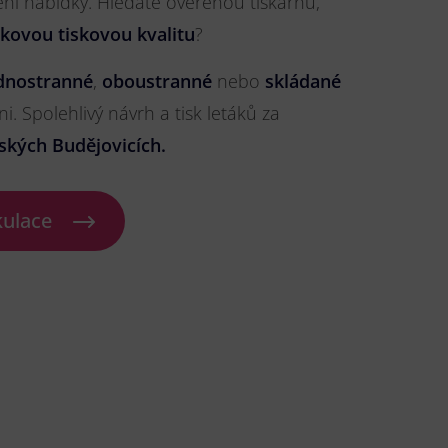
ření nabídky. Hledáte ověřenou tiskárnu,
čkovou tiskovou kvalitu
?
dnostranné
,
oboustranné
nebo
skládané
ni. Spolehlivý návrh a tisk letáků za
ských Budějovicích.
kulace