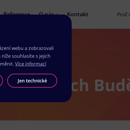
Reference
O nás
Kontakt
Proč
zení webu a zobrazovali
íže souhlasíte s jejich
změnit.
Více informací
ů v Českých Budě
Jen technické