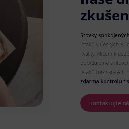
zkušen
Stovky spokojených
letáků v Českých Bud
kvality. Klíčem k ús
dodržujeme smluvené
letáků bez skrytých
zdarma kontrolu ti
Kontaktujte n