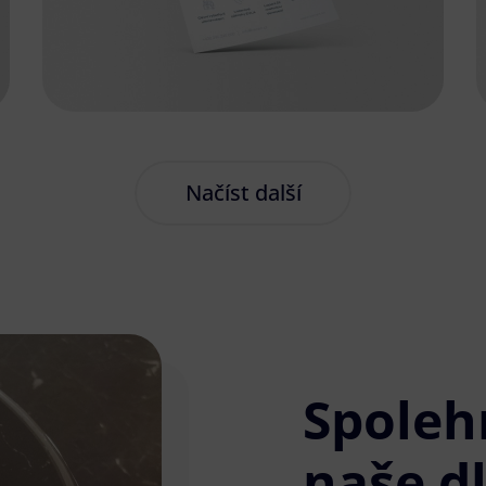
Načíst další
Spoleh
naše d