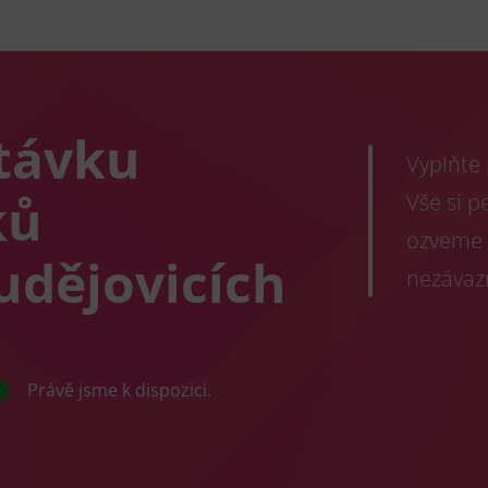
távku
Vyplňte
ků
Vše si p
ozveme 
udějovicích
nezávaz
Právě jsme k dispozici.