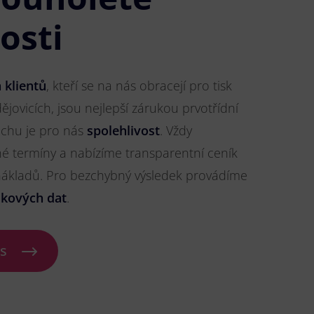
osti
 klientů
, kteří se na nás obracejí pro tisk
ějovicích, jsou nejlepší zárukou prvotřídní
pěchu je pro nás
spolehlivost
. Vždy
 termíny a nabízíme transparentní ceník
 nákladů. Pro bezchybný výsledek provádíme
skových dat
.
ás