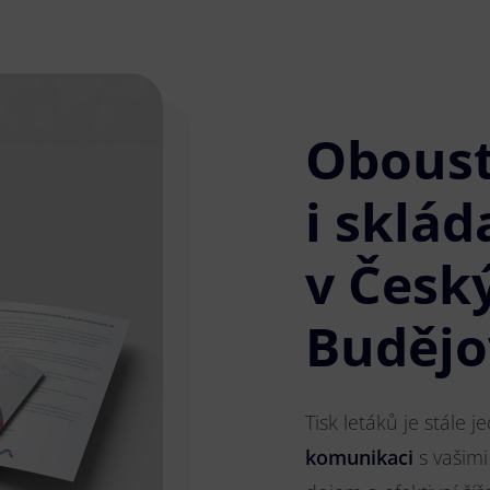
Obous
i sklád
v Česk
Budějo
Tisk letáků je stále 
komunikaci
s vašimi