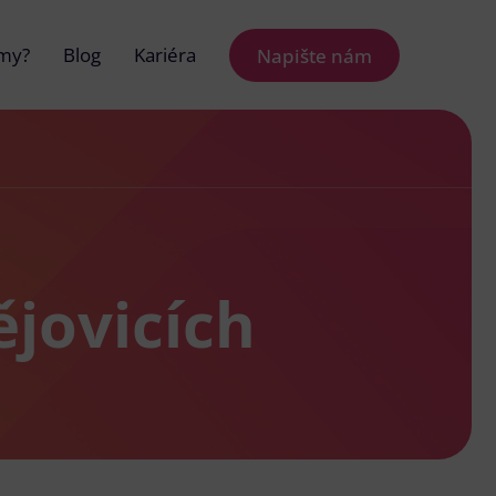
 my?
Blog
Kariéra
Napište nám
jovicích