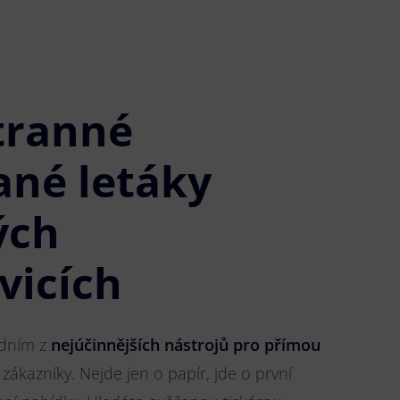
tranné
ané letáky
ých
vicích
jedním z
nejúčinnějších nástrojů pro přímou
 zákazníky. Nejde jen o papír, jde o první