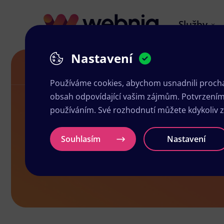
Služby
Nastavení
Návrh letáků v Českých Budějovicích
Používáme cookies, abychom usnadnili prochá
obsah odpovídající vašim zájmům. Potvrzením n
používáním. Své rozhodnutí můžete kdykoliv 
Návrh leták
Souhlasím
Nastavení