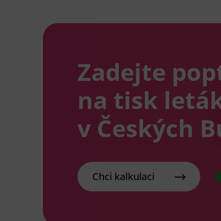
Zadejte pop
na tisk letá
v Českých B
Chci kalkulaci