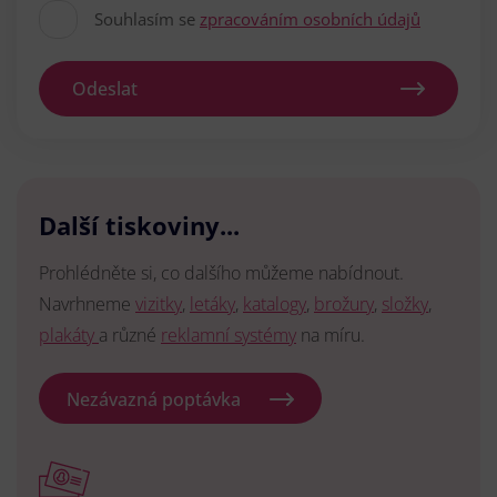
Souhlasím se
zpracováním osobních údajů
Odeslat
Další tiskoviny...
Prohlédněte si, co dalšího můžeme nabídnout.
Navrhneme
vizitky
,
letáky
,
katalogy
,
brožury
,
složky
,
plakáty
a různé
reklamní systémy
na míru.
Nezávazná poptávka