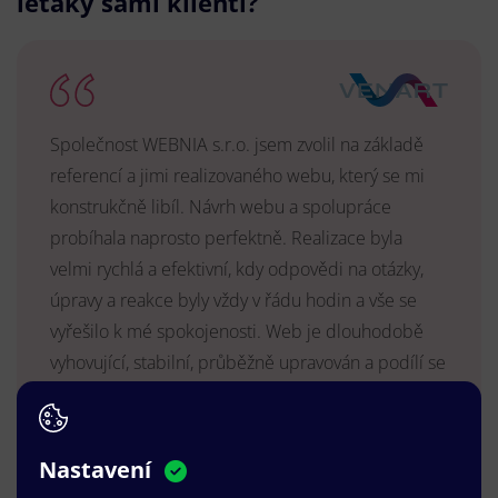
letáky sami klienti?
Společnost WEBNIA s.r.o. jsem zvolil na základě
referencí a jimi realizovaného webu, který se mi
konstrukčně libíl. Návrh webu a spolupráce
probíhala naprosto perfektně. Realizace byla
velmi rychlá a efektivní, kdy odpovědi na otázky,
úpravy a reakce byly vždy v řádu hodin a vše se
vyřešilo k mé spokojenosti. Web je dlouhodobě
vyhovující, stabilní, průběžně upravován a podílí se
na pozitivním vnímání naší značky.
MUDr. Radek Vyšohlíd
,
VENART s.r.o.
Nastavení