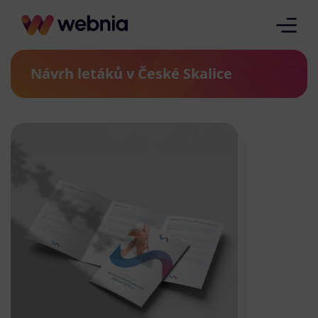
Návrh letáků v České Skalice