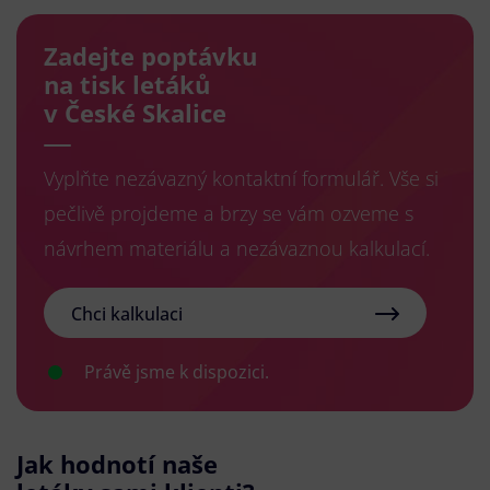
Zadejte poptávku
na tisk letáků
v České Skalice
Vyplňte nezávazný kontaktní formulář. Vše si
pečlivě projdeme a brzy se vám ozveme s
návrhem materiálu a nezávaznou kalkulací.
Chci kalkulaci
Právě jsme k dispozici.
Jak hodnotí naše