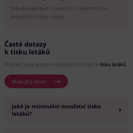
Roll-up, vlajky bez i s konsturkcí, reklamní áčko,
prezentační stěny, stojany.
Časté dotazy
k tisku letáků
Připravili jsme seznam nejčastějších dotazů k
tisku letáků
.
Mám jiný dotaz
Jaké je minimální množství tisku
letáků?