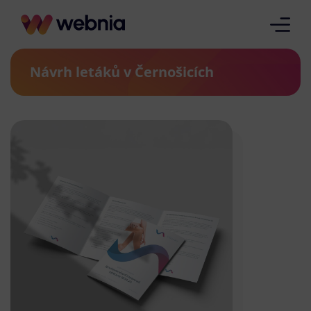
Návrh letáků v Černošicích