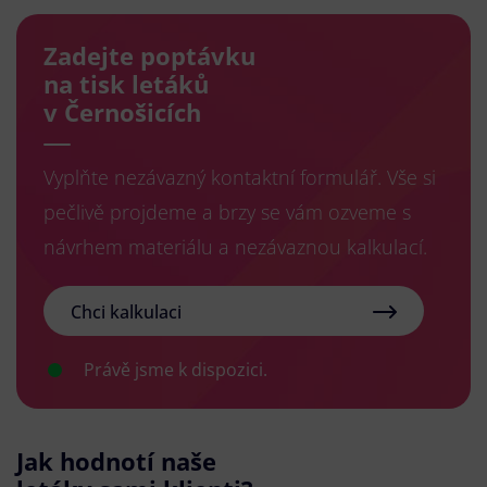
Zadejte poptávku
na tisk letáků
v Černošicích
Vyplňte nezávazný kontaktní formulář. Vše si
pečlivě projdeme a brzy se vám ozveme s
návrhem materiálu a nezávaznou kalkulací.
Chci kalkulaci
Právě jsme k dispozici.
Jak hodnotí naše