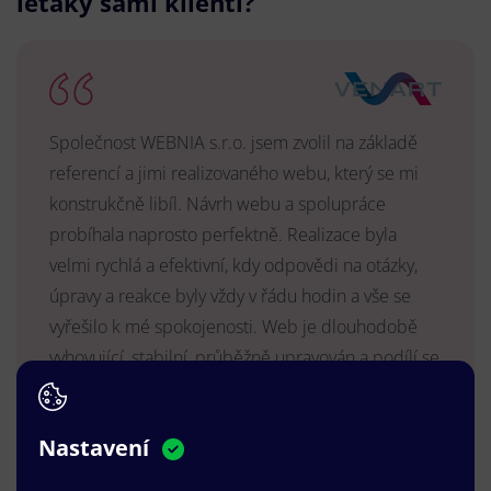
letáky sami klienti?
Společnost WEBNIA s.r.o. jsem zvolil na základě
referencí a jimi realizovaného webu, který se mi
konstrukčně libíl. Návrh webu a spolupráce
probíhala naprosto perfektně. Realizace byla
velmi rychlá a efektivní, kdy odpovědi na otázky,
úpravy a reakce byly vždy v řádu hodin a vše se
vyřešilo k mé spokojenosti. Web je dlouhodobě
vyhovující, stabilní, průběžně upravován a podílí se
na pozitivním vnímání naší značky.
MUDr. Radek Vyšohlíd
,
Nastavení
VENART s.r.o.