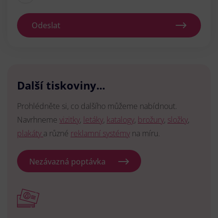
Odeslat
Další tiskoviny...
Prohlédněte si, co dalšího můžeme nabídnout.
Navrhneme
vizitky
,
letáky
,
katalogy
,
brožury
,
složky
,
plakáty
a různé
reklamní systémy
na míru.
Nezávazná poptávka