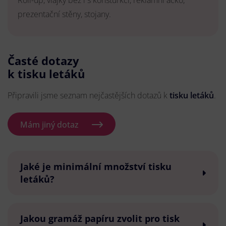
Roll-up, vlajky bez i s konsturkcí, reklamní áčko,
prezentační stěny, stojany.
Časté dotazy
k tisku letáků
Připravili jsme seznam nejčastějších dotazů k
tisku letáků
.
Mám jiný dotaz
Jaké je minimální množství tisku
letáků?
Jakou gramáž papíru zvolit pro tisk