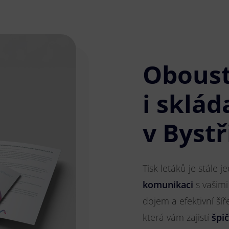
Obous
i sklád
v Bystř
Tisk letáků je stále 
komunikaci
s vašimi
dojem a efektivní ší
která vám zajistí
špi