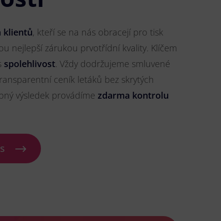
 klientů
, kteří se na nás obracejí pro tisk
sou nejlepší zárukou prvotřídní kvality. Klíčem
s
spolehlivost
. Vždy dodržujeme smluvené
ransparentní ceník letáků bez skrytých
ybný výsledek provádíme
zdarma kontrolu
ás