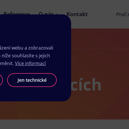
Reference
O nás
Kontakt
Proč
zení webu a zobrazovali
íže souhlasíte s jejich
změnit.
Více informací
 v Bystřicích
Jen technické