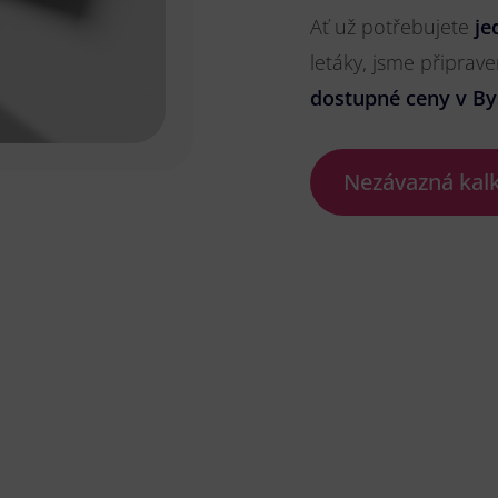
Ať už potřebujete
je
letáky, jsme připrave
dostupné ceny v Bys
Nezávazná kal