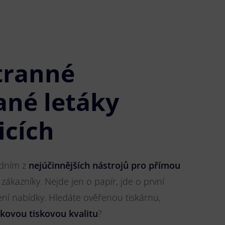
tranné
ané letáky
icích
jedním z
nejúčinnějších nástrojů pro přímou
 zákazníky. Nejde jen o papír, jde o první
ření nabídky. Hledáte ověřenou tiskárnu,
čkovou tiskovou kvalitu
?