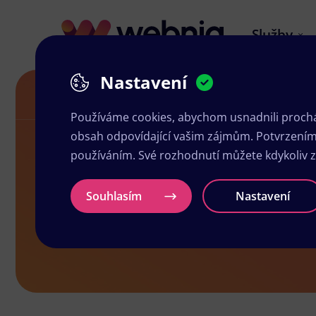
Služby
Nastavení
Návrh letáků v Bystřicích
Používáme cookies, abychom usnadnili prochá
obsah odpovídající vašim zájmům. Potvrzením n
používáním. Své rozhodnutí můžete kdykoliv 
Návrh letáků
Souhlasím
Nastavení