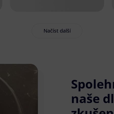
Načíst další
Spoleh
naše d
zkušen