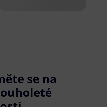
něte se na
louholeté
osti