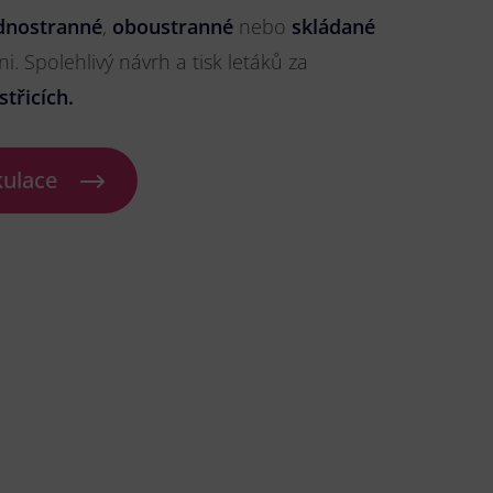
dnostranné
,
oboustranné
nebo
skládané
ni. Spolehlivý návrh a tisk letáků za
třicích.
kulace