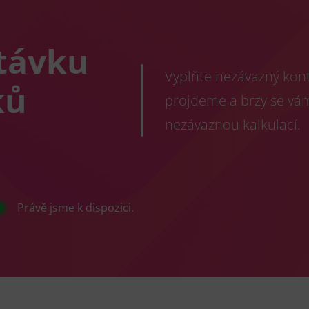
távku
Vyplňte nezávazný konta
ků
projdeme a brzy se vá
nezávaznou kalkulací.
Právě jsme k dispozici.