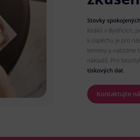
Stovky spokojených
letáků v Bystřicích, j
k úspěchu je pro ná
termíny a nabízíme t
nákladů. Pro bezch
tiskových dat
.
Kontaktujte n