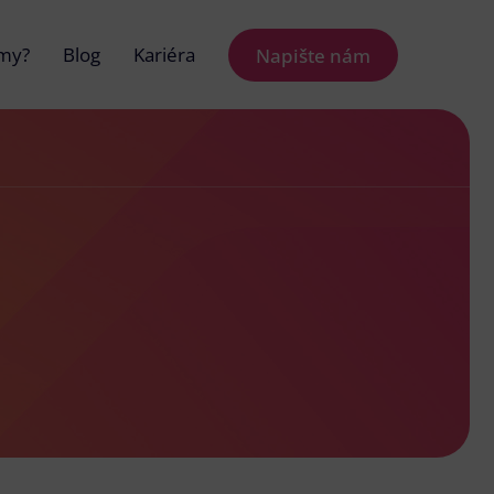
 my?
Blog
Kariéra
Napište nám