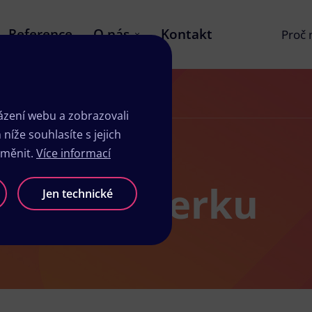
Reference
O nás
Kontakt
Proč
zení webu a zobrazovali
íže souhlasíte s jejich
změnit.
Více informací
ů v Brušperku
Jen technické