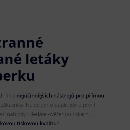
tranné
ané letáky
perku
jedním z
nejúčinnějších nástrojů pro přímou
 zákazníky. Nejde jen o papír, jde o první
ření nabídky. Hledáte ověřenou tiskárnu,
čkovou tiskovou kvalitu
?