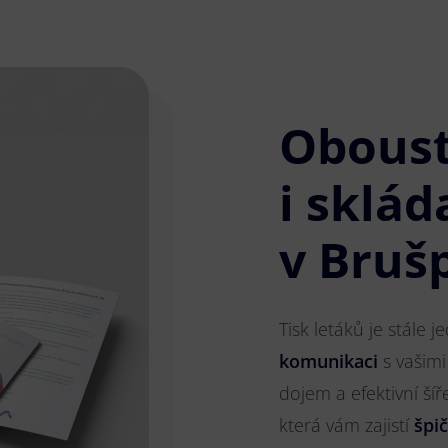
Obous
i sklád
v Bruš
Tisk letáků je stále 
komunikaci
s vašimi
dojem a efektivní ší
která vám zajistí
špi