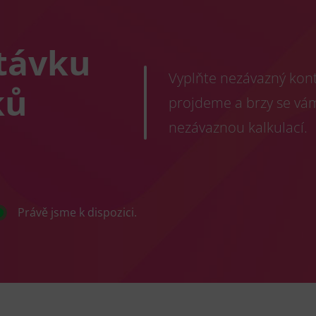
távku
Vyplňte nezávazný konta
ků
projdeme a brzy se vá
nezávaznou kalkulací.
Právě jsme k dispozici.