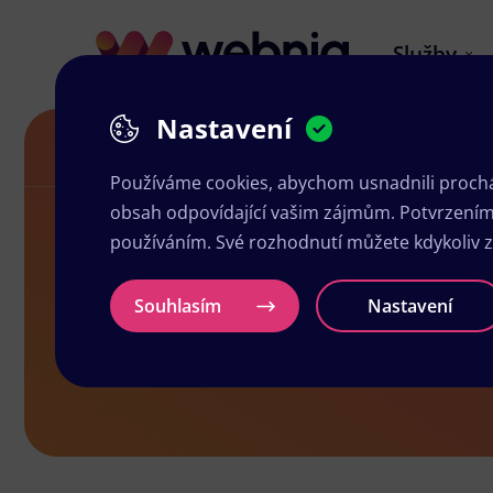
Služby
Nastavení
Návrh letáků v Brušperku
Používáme cookies, abychom usnadnili prochá
obsah odpovídající vašim zájmům. Potvrzením n
používáním. Své rozhodnutí můžete kdykoliv 
Návrh leták
Souhlasím
Nastavení