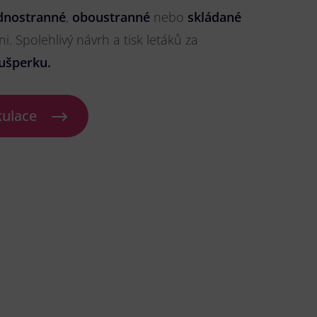
dnostranné
,
oboustranné
nebo
skládané
ni. Spolehlivý návrh a tisk letáků za
ušperku.
kulace