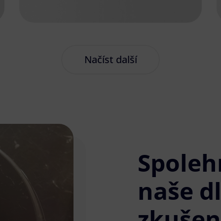
Načíst další
Spoleh
naše d
zkušen