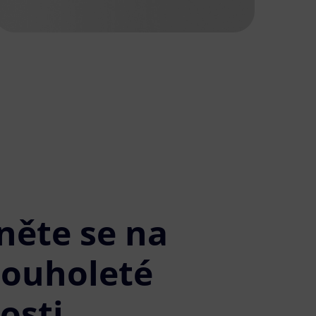
něte se na
louholeté
osti