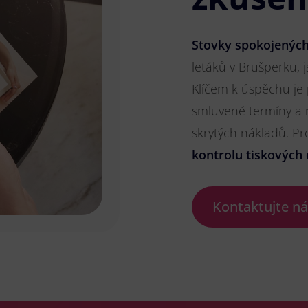
Stovky spokojených
letáků v Brušperku, j
Klíčem k úspěchu je
smluvené termíny a 
skrytých nákladů. P
kontrolu tiskových 
Kontaktujte n