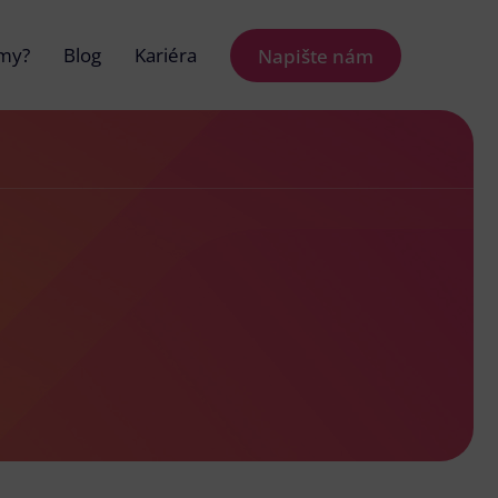
 my?
Blog
Kariéra
Napište nám