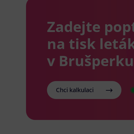
Zadejte pop
na tisk letá
v Brušperku
Chci kalkulaci