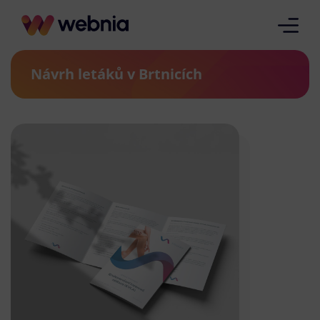
Návrh letáků v Brtnicích