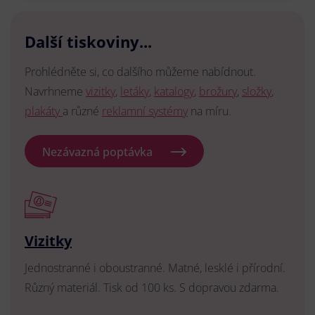
Další tiskoviny...
Prohlédněte si, co dalšího můžeme nabídnout.
Navrhneme
vizitky
,
letáky
,
katalogy
,
brožury
,
složky
,
plakáty
a různé
reklamní systémy
na míru.
Nezávazná poptávka
Vizitky
Jednostranné i oboustranné. Matné, lesklé i přírodní.
Různý materiál. Tisk od 100 ks. S dopravou zdarma.