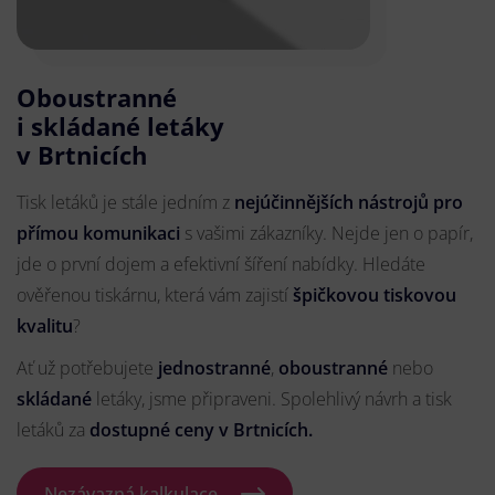
Oboustranné
i skládané letáky
v Brtnicích
Tisk letáků je stále jedním z
nejúčinnějších nástrojů pro
přímou komunikaci
s vašimi zákazníky. Nejde jen o papír,
jde o první dojem a efektivní šíření nabídky. Hledáte
ověřenou tiskárnu, která vám zajistí
špičkovou tiskovou
kvalitu
?
Ať už potřebujete
jednostranné
,
oboustranné
nebo
skládané
letáky, jsme připraveni. Spolehlivý návrh a tisk
letáků za
dostupné ceny v Brtnicích.
Nezávazná kalkulace