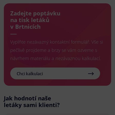
Zadejte poptávku
na tisk letáků
v Brtnicích
Vyplňte nezávazný kontaktní formulář. Vše si
pečlivě projdeme a brzy se vám ozveme s
návrhem materiálu a nezávaznou kalkulací.
Chci kalkulaci
Jak hodnotí naše
letáky sami klienti?