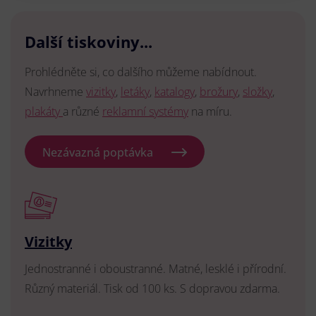
Další tiskoviny...
Prohlédněte si, co dalšího můžeme nabídnout.
Navrhneme
vizitky
,
letáky
,
katalogy
,
brožury
,
složky
,
plakáty
a různé
reklamní systémy
na míru.
Nezávazná poptávka
Vizitky
Jednostranné i oboustranné. Matné, lesklé i přírodní.
Různý materiál. Tisk od 100 ks. S dopravou zdarma.