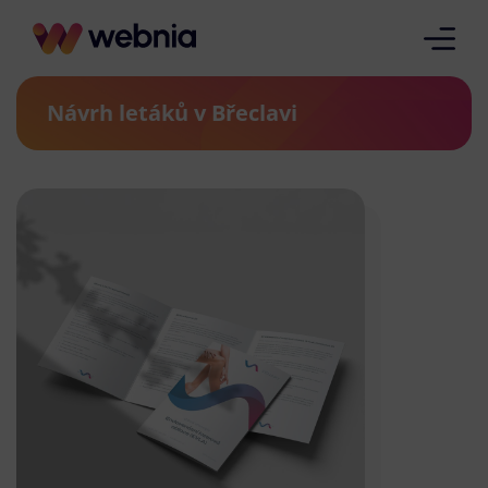
Návrh letáků v Břeclavi