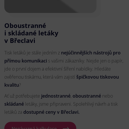
Oboustranné
i skládané letáky
v Břeclavi
Tisk letáků je stále jedním z
nejúčinnějších nástrojů pro
přímou komunikaci
s vašimi zákazníky. Nejde jen o papír,
jde o první dojem a efektivní šíření nabídky. Hledáte
ověřenou tiskárnu, která vám zajistí
špičkovou tiskovou
kvalitu
?
Ať už potřebujete
jednostranné
,
oboustranné
nebo
skládané
letáky, jsme připraveni. Spolehlivý návrh a tisk
letáků za
dostupné ceny v Břeclavi.
Nezávazná kalkulace