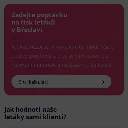
Zadejte poptávku
na tisk letáků
v Břeclavi
Vyplňte nezávazný kontaktní formulář. Vše si
pečlivě projdeme a brzy se vám ozveme s
návrhem materiálu a nezávaznou kalkulací.
Chci kalkulaci
Jak hodnotí naše
letáky sami klienti?