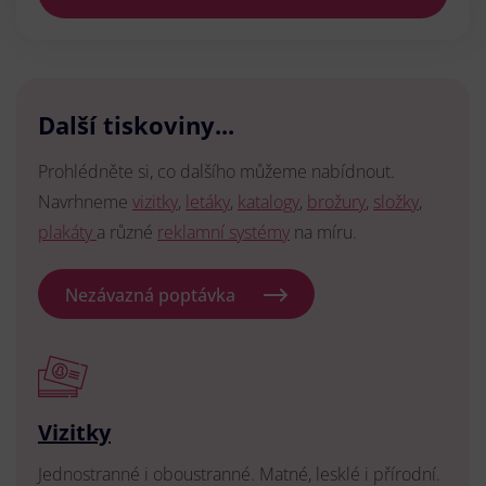
Další tiskoviny...
Prohlédněte si, co dalšího můžeme nabídnout.
Navrhneme
vizitky
,
letáky
,
katalogy
,
brožury
,
složky
,
plakáty
a různé
reklamní systémy
na míru.
Nezávazná poptávka
Vizitky
Jednostranné i oboustranné. Matné, lesklé i přírodní.