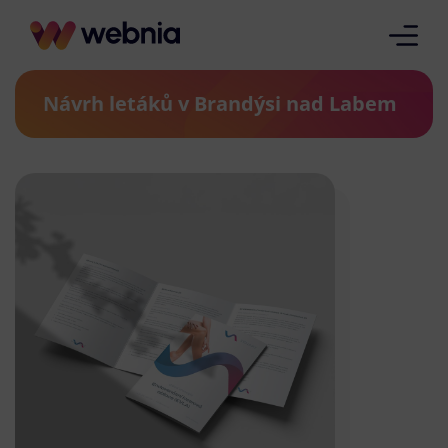
Návrh letáků v Brandýsi nad Labem