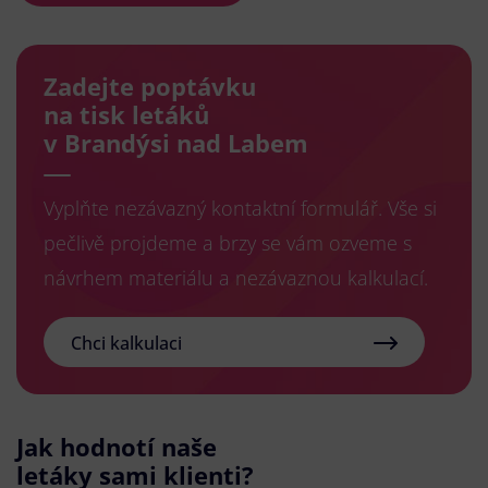
Zadejte poptávku
na tisk letáků
v Brandýsi nad Labem
Vyplňte nezávazný kontaktní formulář. Vše si
pečlivě projdeme a brzy se vám ozveme s
návrhem materiálu a nezávaznou kalkulací.
Chci kalkulaci
Jak hodnotí naše
letáky sami klienti?