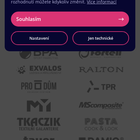
rozhodnutí můžete kdykoliv změnit.
Více informací
Souhlasím
Nastavení
Jen technické