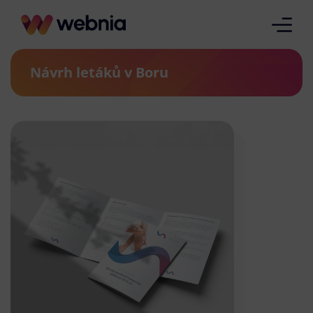
Návrh letáků v Boru