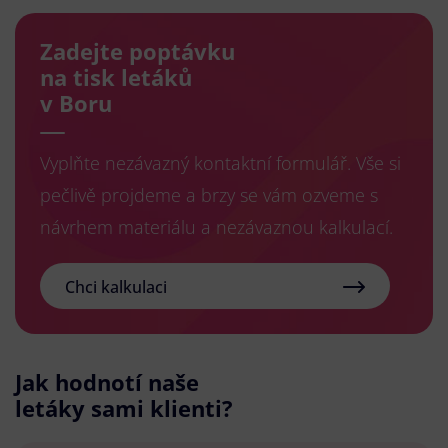
Zadejte poptávku
na tisk letáků
v Boru
Vyplňte nezávazný kontaktní formulář. Vše si
pečlivě projdeme a brzy se vám ozveme s
návrhem materiálu a nezávaznou kalkulací.
Chci kalkulaci
Jak hodnotí naše
letáky sami klienti?