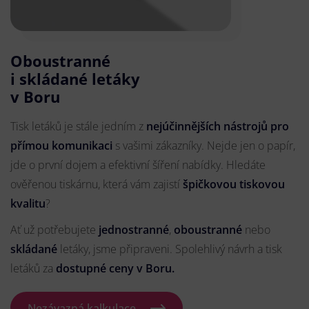
Oboustranné
i skládané letáky
v Boru
Tisk letáků je stále jedním z
nejúčinnějších nástrojů pro
přímou komunikaci
s vašimi zákazníky. Nejde jen o papír,
jde o první dojem a efektivní šíření nabídky. Hledáte
ověřenou tiskárnu, která vám zajistí
špičkovou tiskovou
kvalitu
?
Ať už potřebujete
jednostranné
,
oboustranné
nebo
skládané
letáky, jsme připraveni. Spolehlivý návrh a tisk
letáků za
dostupné ceny v Boru.
Nezávazná kalkulace