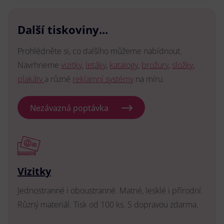
Další tiskoviny...
Prohlédněte si, co dalšího můžeme nabídnout.
Navrhneme
vizitky
,
letáky
,
katalogy
,
brožury
,
složky
,
plakáty
a různé
reklamní systémy
na míru.
Nezávazná poptávka
Vizitky
Jednostranné i oboustranné. Matné, lesklé i přírodní.
Různý materiál. Tisk od 100 ks. S dopravou zdarma.