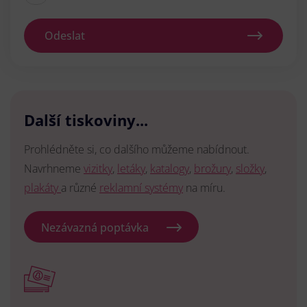
Odeslat
Další tiskoviny...
Prohlédněte si, co dalšího můžeme nabídnout.
Navrhneme
vizitky
,
letáky
,
katalogy
,
brožury
,
složky
,
plakáty
a různé
reklamní systémy
na míru.
Nezávazná poptávka