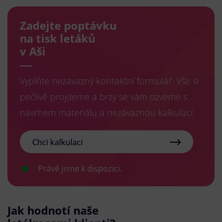
Zadejte poptávku
na tisk letáků
v Aši
Vyplňte nezávazný kontaktní formulář. Vše si
pečlivě projdeme a brzy se vám ozveme s
návrhem materiálu a nezávaznou kalkulací.
Chci kalkulaci
Právě jsme k dispozici.
Jak hodnotí naše