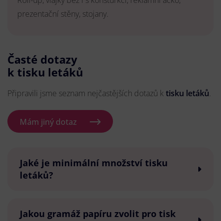
Roll-up, vlajky bez i s konsturkcí, reklamní áčko,
prezentační stěny, stojany.
Časté dotazy
k tisku letáků
Připravili jsme seznam nejčastějších dotazů k
tisku letáků
.
Mám jiný dotaz
Jaké je minimální množství tisku
letáků?
Jakou gramáž papíru zvolit pro tisk