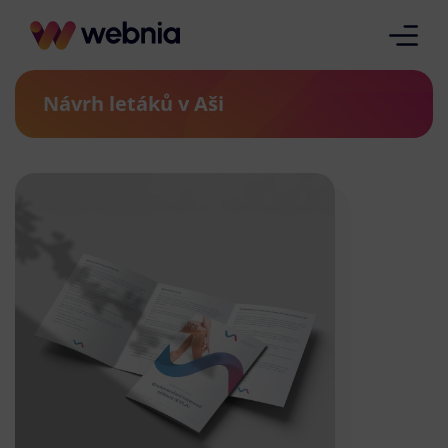
Návrh letáků v Aši