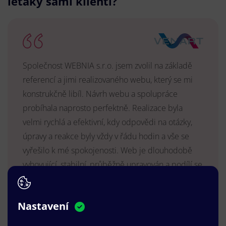
letáky sami klienti?
Společnost WEBNIA s.r.o. jsem zvolil na základě
referencí a jimi realizovaného webu, který se mi
konstrukčně libíl. Návrh webu a spolupráce
probíhala naprosto perfektně. Realizace byla
velmi rychlá a efektivní, kdy odpovědi na otázky,
úpravy a reakce byly vždy v řádu hodin a vše se
vyřešilo k mé spokojenosti. Web je dlouhodobě
vyhovující, stabilní, průběžně upravován a podílí se
na pozitivním vnímání naší značky.
MUDr. Radek Vyšohlíd
,
Nastavení
VENART s.r.o.