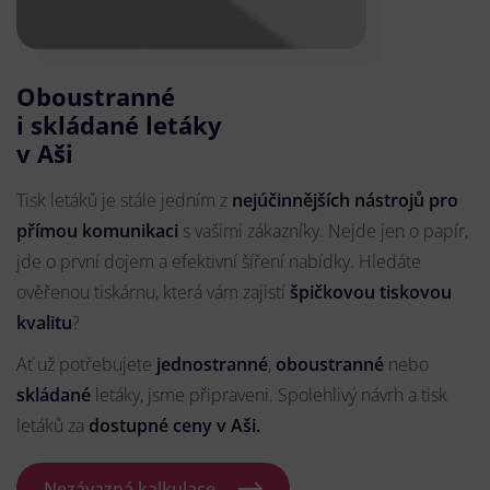
Oboustranné
i skládané letáky
v Aši
Tisk letáků je stále jedním z
nejúčinnějších nástrojů pro
přímou komunikaci
s vašimi zákazníky. Nejde jen o papír,
jde o první dojem a efektivní šíření nabídky. Hledáte
ověřenou tiskárnu, která vám zajistí
špičkovou tiskovou
kvalitu
?
Ať už potřebujete
jednostranné
,
oboustranné
nebo
skládané
letáky, jsme připraveni. Spolehlivý návrh a tisk
letáků za
dostupné ceny v Aši.
Nezávazná kalkulace