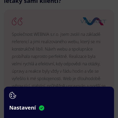
letáky sami klienti?
Společnost WEBNIA s.r.o. jsem zvolil na základě
referencí a jimi realizovaného webu, který se mi
konstrukčně libíl. Návrh webu a spolupráce
probíhala naprosto perfektně. Realizace byla
velmi rychlá a efektivní, kdy odpovědi na otázky,
úpravy a reakce byly vždy v řádu hodin a vše se
vyřešilo k mé spokojenosti. Web je dlouhodobě
vyhovující, stabilní, průběžně upravován a podílí se
na pozitivním vnímání naší značky.
MUDr. Radek Vyšohlíd
,
Nastavení
VENART s.r.o.