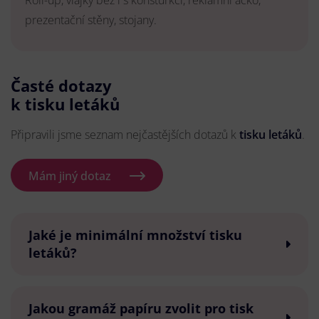
Roll-up, vlajky bez i s konsturkcí, reklamní áčko,
prezentační stěny, stojany.
Časté dotazy
k tisku letáků
Připravili jsme seznam nejčastějších dotazů k
tisku letáků
.
Mám jiný dotaz
Jaké je minimální množství tisku
letáků?
Jakou gramáž papíru zvolit pro tisk