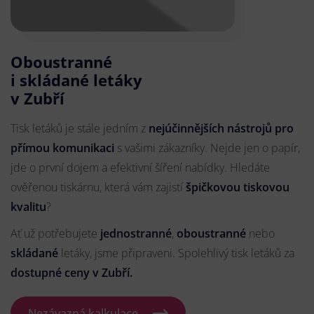
Oboustranné
i skládané letáky
v Zubří
Tisk letáků je stále jedním z
nejúčinnějších nástrojů pro
přímou komunikaci
s vašimi zákazníky. Nejde jen o papír,
jde o první dojem a efektivní šíření nabídky. Hledáte
ověřenou tiskárnu, která vám zajistí
špičkovou tiskovou
kvalitu
?
Ať už potřebujete
jednostranné
,
oboustranné
nebo
skládané
letáky, jsme připraveni. Spolehlivý tisk letáků za
dostupné ceny v Zubří.
Nezávazná kalkulace