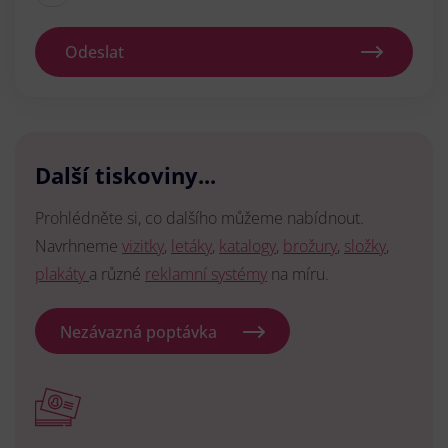
Odeslat
Další tiskoviny...
Prohlédněte si, co dalšího můžeme nabídnout.
Navrhneme
vizitky
,
letáky
,
katalogy
,
brožury
,
složky
,
plakáty
a různé
reklamní systémy
na míru.
Nezávazná poptávka