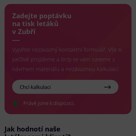
Zadejte poptávku
na tisk letáků
v Zubří
Vyplňte nezávazný kontaktní formulář. Vše si
pečlivě projdeme a brzy se vám ozveme s
návrhem materiálu a nezávaznou kalkulací.
Chci kalkulaci
Právě jsme k dispozici.
Jak hodnotí naše