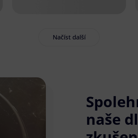
Načíst další
Spoleh
naše d
zkušen