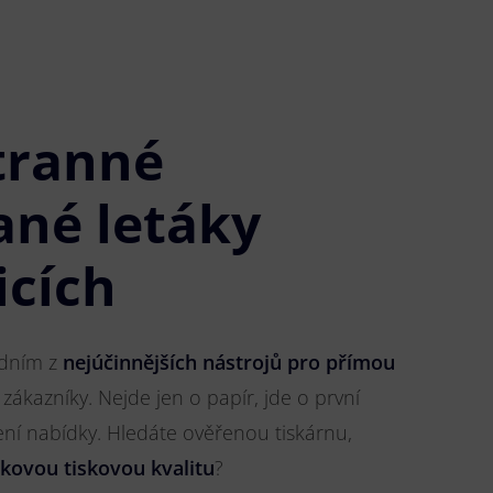
tranné
ané letáky
icích
jedním z
nejúčinnějších nástrojů pro přímou
 zákazníky. Nejde jen o papír, jde o první
ření nabídky. Hledáte ověřenou tiskárnu,
čkovou tiskovou kvalitu
?