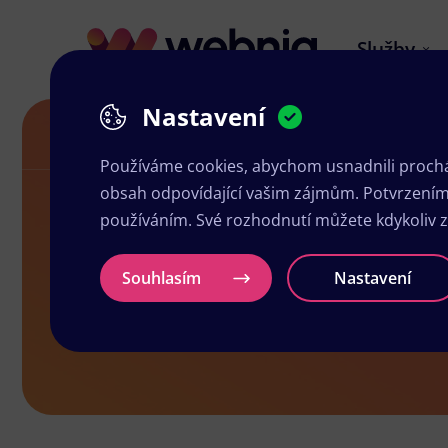
Služby
Nastavení
Letáky ve Žluticích
Používáme cookies, abychom usnadnili prochá
obsah odpovídající vašim zájmům. Potvrzením n
používáním. Své rozhodnutí můžete kdykoliv 
Letáky ve Žl
Souhlasím
Nastavení