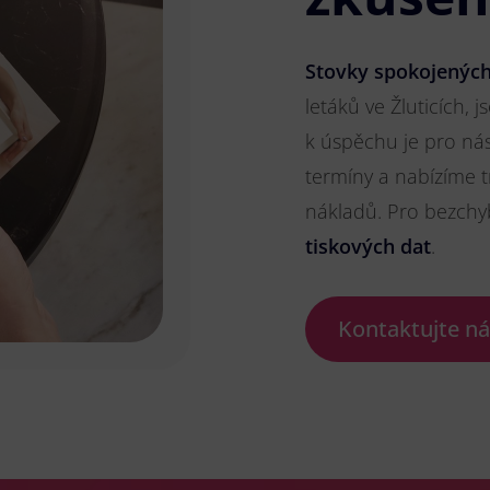
Stovky spokojených
letáků ve Žluticích, j
k úspěchu je pro ná
termíny a nabízíme t
nákladů. Pro bezch
tiskových dat
.
Kontaktujte n