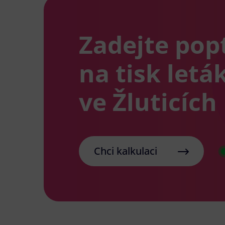
Zadejte pop
na tisk letá
ve Žluticích
Chci kalkulaci