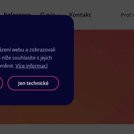
Reference
O nás
Kontakt
Proč
zení webu a zobrazovali
íže souhlasíte s jejich
změnit.
Více informací
uticích
Jen technické