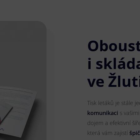
Obous
i sklád
ve Žlut
Tisk letáků je stále 
komunikaci
s vašimi
dojem a efektivní ší
která vám zajistí
špi