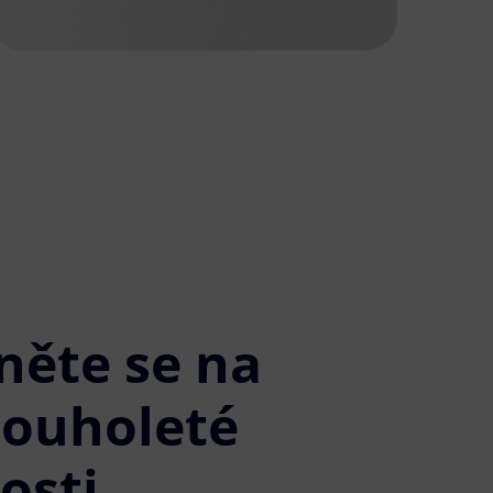
něte se na
louholeté
osti