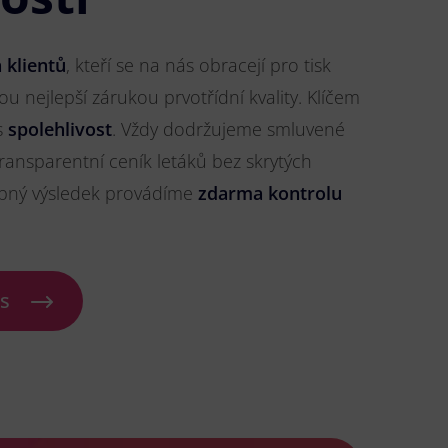
 klientů
, kteří se na nás obracejí pro tisk
sou nejlepší zárukou prvotřídní kvality. Klíčem
s
spolehlivost
. Vždy dodržujeme smluvené
ransparentní ceník letáků bez skrytých
ybný výsledek provádíme
zdarma kontrolu
ás