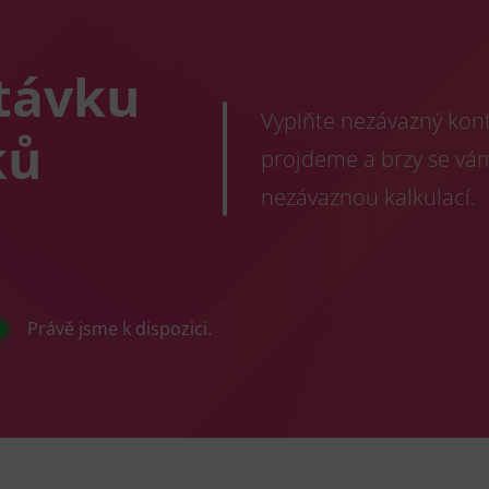
távku
Vyplňte nezávazný konta
ků
projdeme a brzy se vá
nezávaznou kalkulací.
Právě jsme k dispozici.