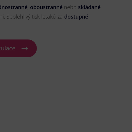
dnostranné
,
oboustranné
nebo
skládané
ni. Spolehlivý tisk letáků za
dostupné
kulace