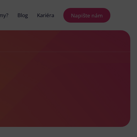
 my?
Blog
Kariéra
Napište nám