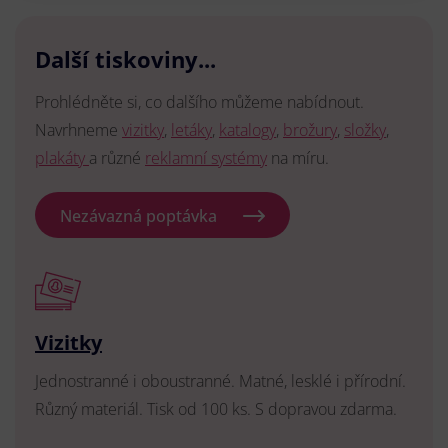
Další tiskoviny...
Prohlédněte si, co dalšího můžeme nabídnout.
Navrhneme
vizitky
,
letáky
,
katalogy
,
brožury
,
složky
,
plakáty
a různé
reklamní systémy
na míru.
Nezávazná poptávka
Vizitky
Jednostranné i oboustranné. Matné, lesklé i přírodní.
Různý materiál. Tisk od 100 ks. S dopravou zdarma.