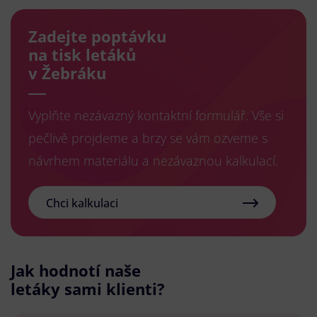
Zadejte poptávku
na tisk letáků
v Žebráku
Vyplňte nezávazný kontaktní formulář. Vše si
pečlivě projdeme a brzy se vám ozveme s
návrhem materiálu a nezávaznou kalkulací.
Chci kalkulaci
Jak hodnotí naše
letáky sami klienti?