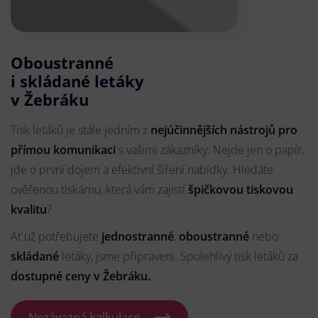
Oboustranné
i skládané letáky
v Žebráku
Tisk letáků je stále jedním z
nejúčinnějších nástrojů pro
přímou komunikaci
s vašimi zákazníky. Nejde jen o papír,
jde o první dojem a efektivní šíření nabídky. Hledáte
ověřenou tiskárnu, která vám zajistí
špičkovou tiskovou
kvalitu
?
Ať už potřebujete
jednostranné
,
oboustranné
nebo
skládané
letáky, jsme připraveni. Spolehlivý tisk letáků za
dostupné ceny v Žebráku.
Nezávazná kalkulace