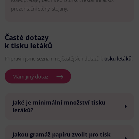
Roll-up, vlajky bez i s konsturkcí, reklamní áčko,
prezentační stěny, stojany.
Časté dotazy
k tisku letáků
Připravili jsme seznam nejčastějších dotazů k
tisku letáků
.
Mám jiný dotaz
Jaké je minimální množství tisku
letáků?
Jakou gramáž papíru zvolit pro tisk