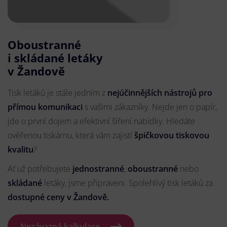
Oboustranné
i skládané letáky
v Žandově
Tisk letáků je stále jedním z
nejúčinnějších nástrojů pro
přímou komunikaci
s vašimi zákazníky. Nejde jen o papír,
jde o první dojem a efektivní šíření nabídky. Hledáte
ověřenou tiskárnu, která vám zajistí
špičkovou tiskovou
kvalitu
?
Ať už potřebujete
jednostranné
,
oboustranné
nebo
skládané
letáky, jsme připraveni. Spolehlivý tisk letáků za
dostupné ceny v Žandově.
Nezávazná kalkulace