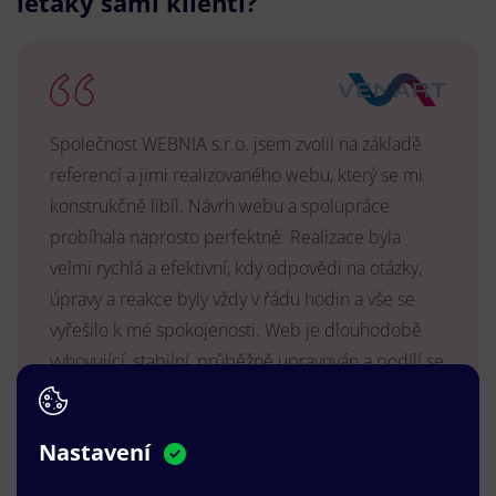
letáky sami klienti?
Společnost WEBNIA s.r.o. jsem zvolil na základě
referencí a jimi realizovaného webu, který se mi
konstrukčně libíl. Návrh webu a spolupráce
probíhala naprosto perfektně. Realizace byla
velmi rychlá a efektivní, kdy odpovědi na otázky,
úpravy a reakce byly vždy v řádu hodin a vše se
vyřešilo k mé spokojenosti. Web je dlouhodobě
vyhovující, stabilní, průběžně upravován a podílí se
na pozitivním vnímání naší značky.
MUDr. Radek Vyšohlíd
,
Nastavení
VENART s.r.o.