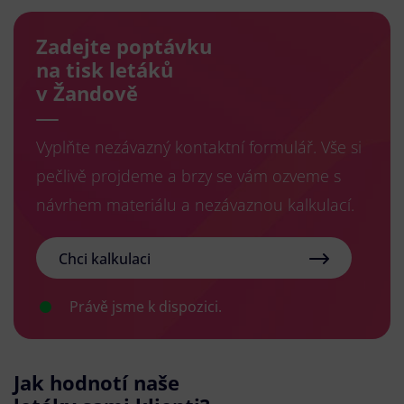
Zadejte poptávku
na tisk letáků
v Žandově
Vyplňte nezávazný kontaktní formulář. Vše si
pečlivě projdeme a brzy se vám ozveme s
návrhem materiálu a nezávaznou kalkulací.
Chci kalkulaci
Právě jsme k dispozici.
Jak hodnotí naše