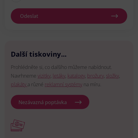
Odeslat
Další tiskoviny...
Prohlédněte si, co dalšího můžeme nabídnout.
Navrhneme
vizitky
,
letáky
,
katalogy
,
brožury
,
složky
,
plakáty
a různé
reklamní systémy
na míru.
Nezávazná poptávka