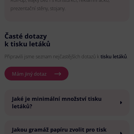
Roll-up, vlajky bez i s konsturkcí, reklamní áčko,
prezentační stěny, stojany.
Časté dotazy
k tisku letáků
Připravili jsme seznam nejčastějších dotazů k
tisku letáků
.
Mám jiný dotaz
Jaké je minimální množství tisku
letáků?
Jakou gramáž papíru zvolit pro tisk