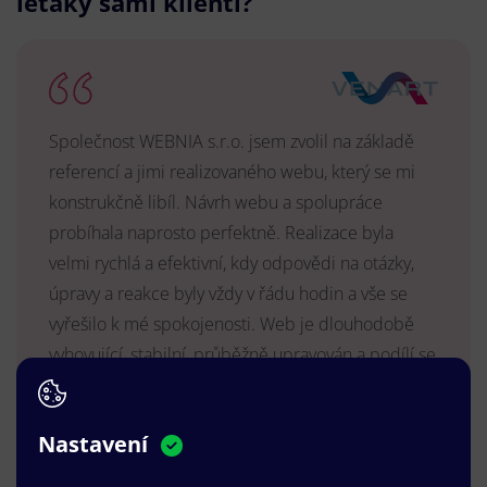
letáky sami klienti?
Společnost WEBNIA s.r.o. jsem zvolil na základě
referencí a jimi realizovaného webu, který se mi
konstrukčně libíl. Návrh webu a spolupráce
probíhala naprosto perfektně. Realizace byla
velmi rychlá a efektivní, kdy odpovědi na otázky,
úpravy a reakce byly vždy v řádu hodin a vše se
vyřešilo k mé spokojenosti. Web je dlouhodobě
vyhovující, stabilní, průběžně upravován a podílí se
na pozitivním vnímání naší značky.
MUDr. Radek Vyšohlíd
,
Nastavení
VENART s.r.o.