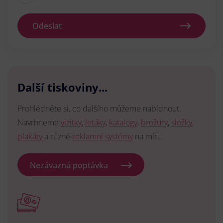
Odeslat
Další tiskoviny...
Prohlédněte si, co dalšího můžeme nabídnout.
Navrhneme
vizitky
,
letáky
,
katalogy
,
brožury
,
složky
,
plakáty
a různé
reklamní systémy
na míru.
Nezávazná poptávka