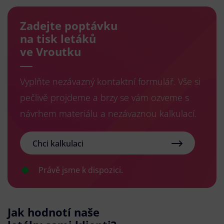
Zadejte poptávku
na tisk letáků
ve Vroutku
Vyplňte nezávazný kontaktní formulář. Vše si
pečlivě projdeme a brzy se vám ozveme s
návrhem materiálu a nezávaznou kalkulací.
Chci kalkulaci
Právě jsme k dispozici.
Jak hodnotí naše