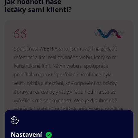
Jak hodnotí naše
letáky sami klienti?
Společnost WEBNIA s.r.o. jsem zvolil na základě
referencí a jimi realizovaného webu, který se mi
konstrukčně libíl. Návrh webu a spolupráce
probíhala naprosto perfektně. Realizace byla
velmi rychlá a efektivní, kdy odpovědi na otázky,
úpravy a reakce byly vždy v řádu hodin a vše se
vyřešilo k mé spokojenosti. Web je dlouhodobě
vyhovující, stabilní, průběžně upravován a podílí se
na pozitivním vnímání naší značky.
MUDr. Radek Vyšohlíd
,
Nastavení
VENART s.r.o.