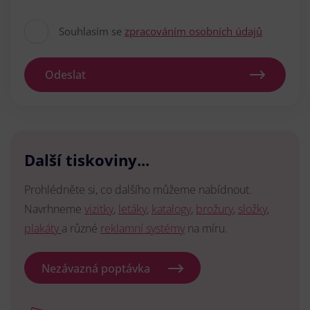
Souhlasím se
zpracováním osobních údajů
Odeslat
Další tiskoviny...
Prohlédněte si, co dalšího můžeme nabídnout.
Navrhneme
vizitky
,
letáky
,
katalogy
,
brožury
,
složky
,
plakáty
a různé
reklamní systémy
na míru.
Nezávazná poptávka