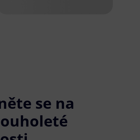
něte se na
louholeté
osti