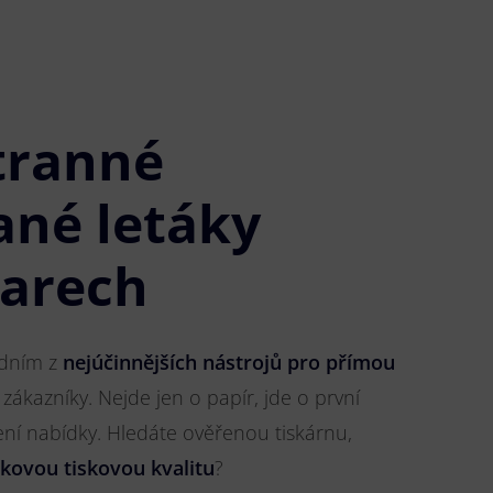
tranné
ané letáky
varech
jedním z
nejúčinnějších nástrojů pro přímou
 zákazníky. Nejde jen o papír, jde o první
ření nabídky. Hledáte ověřenou tiskárnu,
čkovou tiskovou kvalitu
?