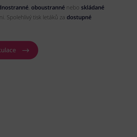
dnostranné
,
oboustranné
nebo
skládané
ni. Spolehlivý tisk letáků za
dostupné
kulace