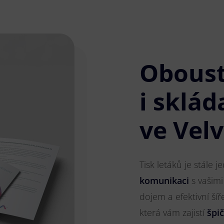
Obous
i sklád
ve Vel
Tisk letáků je stále 
komunikaci
s vašimi
dojem a efektivní ší
která vám zajistí
špi