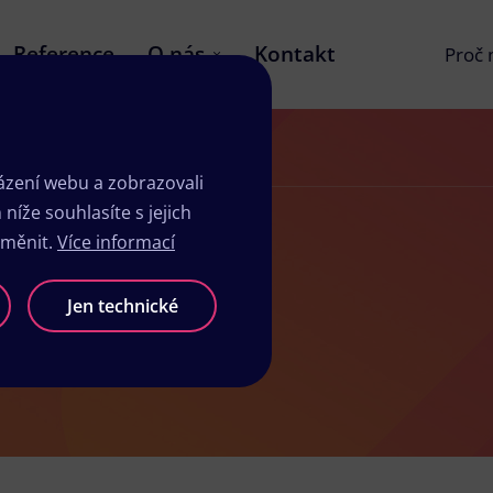
Reference
O nás
Kontakt
Proč
zení webu a zobrazovali
íže souhlasíte s jejich
změnit.
Více informací
elvarech
Jen technické