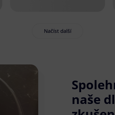
Načíst další
Spoleh
naše d
zkušen