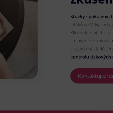
Stovky spokojených
letáků ve Velvarech, 
Klíčem k úspěchu je
smluvené termíny a 
skrytých nákladů. P
kontrolu tiskových 
Kontaktujte n