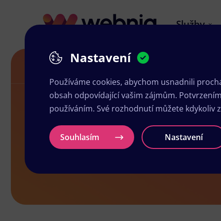
Služby
Nastavení
Letáky ve Velvarech
Používáme cookies, abychom usnadnili prochá
obsah odpovídající vašim zájmům. Potvrzením n
používáním. Své rozhodnutí můžete kdykoliv 
Letáky ve V
Souhlasím
Nastavení