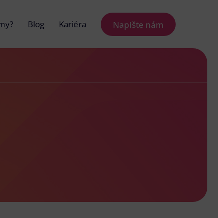
 my?
Blog
Kariéra
Napište nám