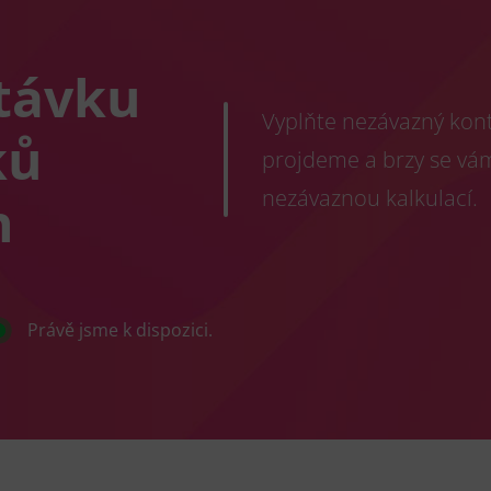
távku
Vyplňte nezávazný konta
ků
projdeme a brzy se vá
nezávaznou kalkulací.
h
Právě jsme k dispozici.