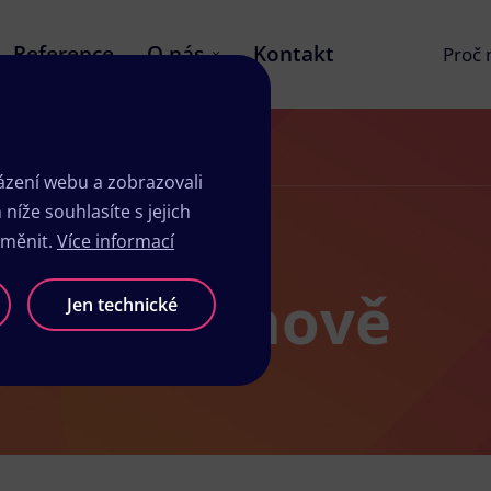
Reference
O nás
Kontakt
Proč
zení webu a zobrazovali
íže souhlasíte s jejich
změnit.
Více informací
elkém Šenově
Jen technické