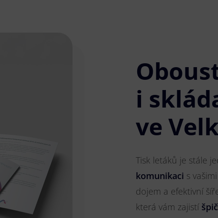
Obous
i sklád
ve Vel
Tisk letáků je stále 
komunikaci
s vašimi
dojem a efektivní ší
která vám zajistí
špi