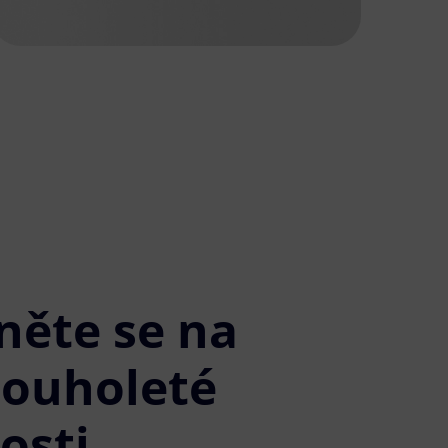
něte se na
louholeté
osti