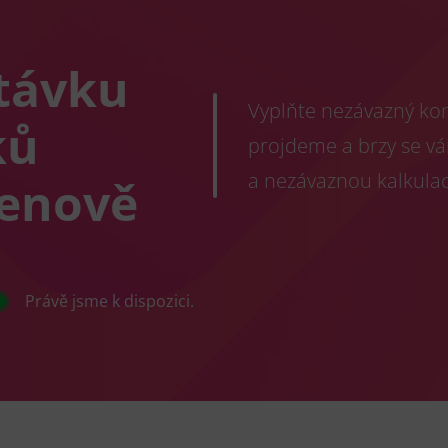
távku
Vyplňte nezávazný kont
ků
projdeme a brzy se v
a nezávaznou kalkulac
Šenově
Právě jsme k dispozici.