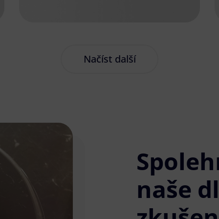
Načíst další
Spoleh
naše d
zkušen