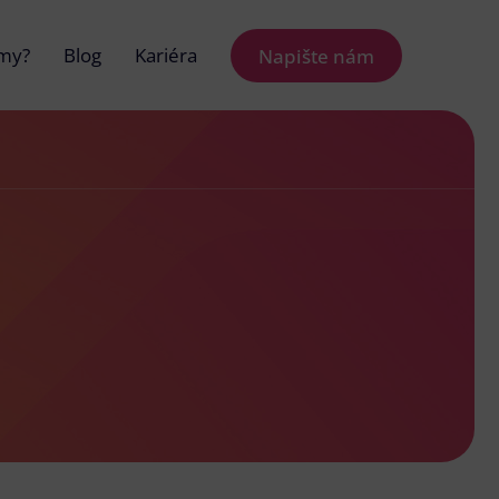
 my?
Blog
Kariéra
Napište nám