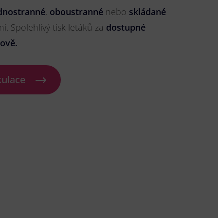
dnostranné
,
oboustranné
nebo
skládané
ni. Spolehlivý tisk letáků za
dostupné
ově.
kulace