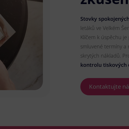
Stovky spokojených
letáků ve Velkém Šeno
Klíčem k úspěchu je
smluvené termíny a 
skrytých nákladů. P
kontrolu tiskových 
Kontaktujte n