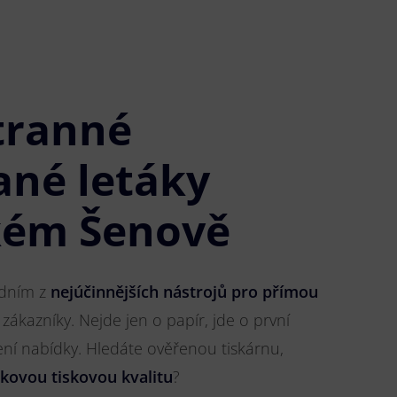
tranné
ané letáky
kém Šenově
jedním z
nejúčinnějších nástrojů pro přímou
 zákazníky. Nejde jen o papír, jde o první
ření nabídky. Hledáte ověřenou tiskárnu,
čkovou tiskovou kvalitu
?