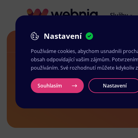
Služby
Nastavení
Letáky ve Velkém Šenově
Používáme cookies, abychom usnadnili prochá
obsah odpovídající vašim zájmům. Potvrzením n
používáním. Své rozhodnutí můžete kdykoliv 
Letáky ve V
Souhlasím
Nastavení