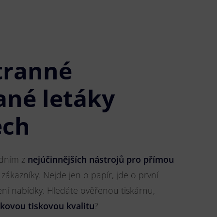
tranné
ané letáky
ech
jedním z
nejúčinnějších nástrojů pro přímou
 zákazníky. Nejde jen o papír, jde o první
ření nabídky. Hledáte ověřenou tiskárnu,
čkovou tiskovou kvalitu
?