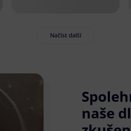
Načíst další
Spoleh
naše d
zkušen