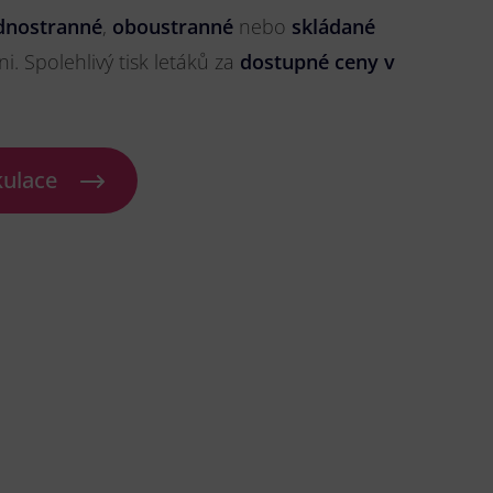
dnostranné
,
oboustranné
nebo
skládané
ni. Spolehlivý tisk letáků za
dostupné ceny v
kulace