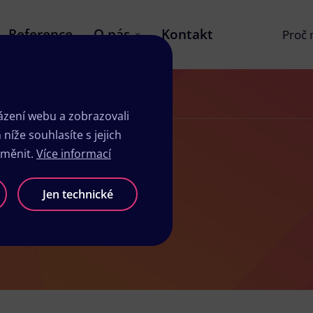
Reference
O nás
Kontakt
Proč
zení webu a zobrazovali
íže souhlasíte s jejich
změnit.
Více informací
alech
Jen technické