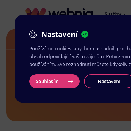
Služby
Nastavení
Letáky v Úvalech
Používáme cookies, abychom usnadnili prochá
obsah odpovídající vašim zájmům. Potvrzením n
používáním. Své rozhodnutí můžete kdykoliv 
Letáky v Úv
Souhlasím
Nastavení