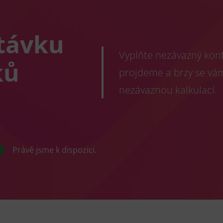
távku
Vyplňte nezávazný konta
ků
projdeme a brzy se vá
nezávaznou kalkulací.
Právě jsme k dispozici.