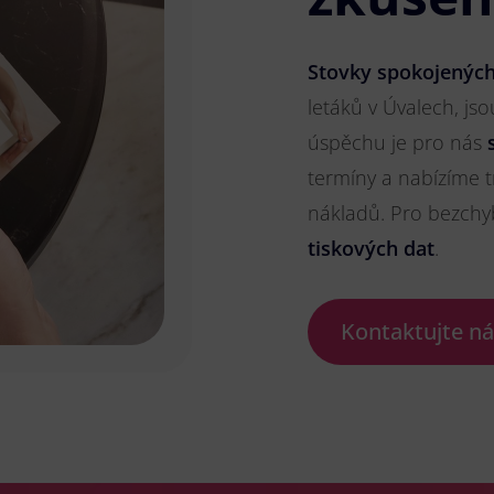
Stovky spokojených
letáků v Úvalech, jso
úspěchu je pro nás
termíny a nabízíme t
nákladů. Pro bezch
tiskových dat
.
Kontaktujte n