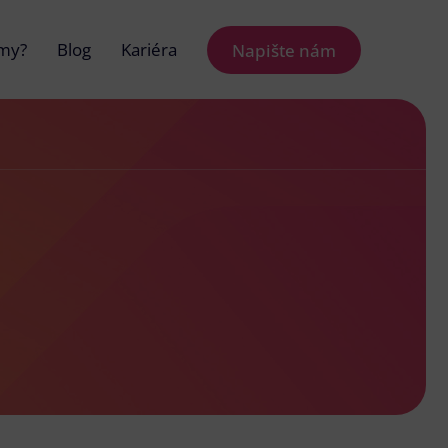
 my?
Blog
Kariéra
Napište nám