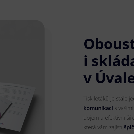
Obous
i sklád
v Úval
Tisk letáků je stále 
komunikaci
s vašimi
dojem a efektivní ší
která vám zajistí
špi