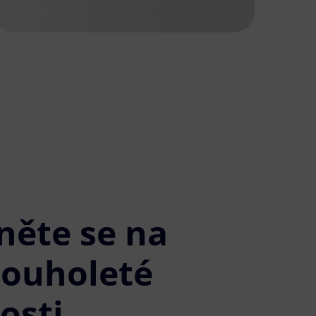
něte se na
louholeté
osti