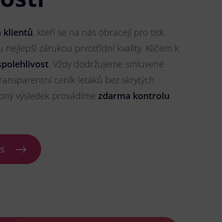
 klientů
, kteří se na nás obracejí pro tisk
u nejlepší zárukou prvotřídní kvality. Klíčem k
spolehlivost
. Vždy dodržujeme smluvené
ransparentní ceník letáků bez skrytých
ybný výsledek provádíme
zdarma kontrolu
ás