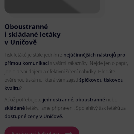
Oboustranné
i skládané letáky
v Uničově
Tisk letáků je stále jedním z
nejúčinnějších nástrojů pro
přímou komunikaci
s vašimi zákazníky. Nejde jen o papír,
jde o první dojem a efektivní šíření nabídky. Hledáte
ověřenou tiskárnu, která vám zajistí
špičkovou tiskovou
kvalitu
?
Ať už potřebujete
jednostranné
,
oboustranné
nebo
skládané
letáky, jsme připraveni. Spolehlivý tisk letáků za
dostupné ceny v Uničově.
Nezávazná kalkulace