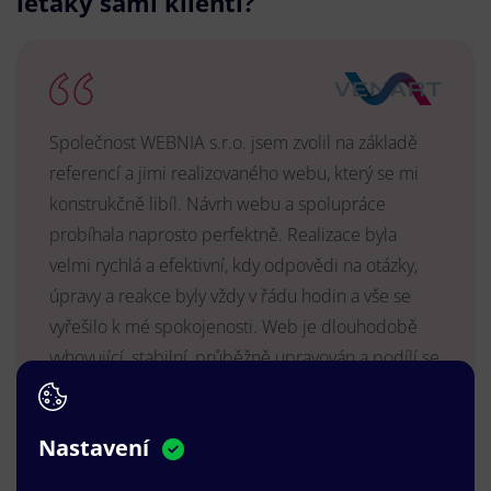
letáky sami klienti?
Společnost WEBNIA s.r.o. jsem zvolil na základě
referencí a jimi realizovaného webu, který se mi
konstrukčně libíl. Návrh webu a spolupráce
probíhala naprosto perfektně. Realizace byla
velmi rychlá a efektivní, kdy odpovědi na otázky,
úpravy a reakce byly vždy v řádu hodin a vše se
vyřešilo k mé spokojenosti. Web je dlouhodobě
vyhovující, stabilní, průběžně upravován a podílí se
na pozitivním vnímání naší značky.
MUDr. Radek Vyšohlíd
,
Nastavení
VENART s.r.o.