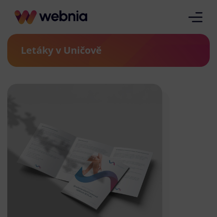
Letáky v Uničově