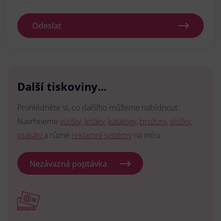
Odeslat
Další tiskoviny...
Prohlédněte si, co dalšího můžeme nabídnout.
Navrhneme
vizitky
,
letáky
,
katalogy
,
brožury
,
složky
,
plakáty
a různé
reklamní systémy
na míru.
Nezávazná poptávka