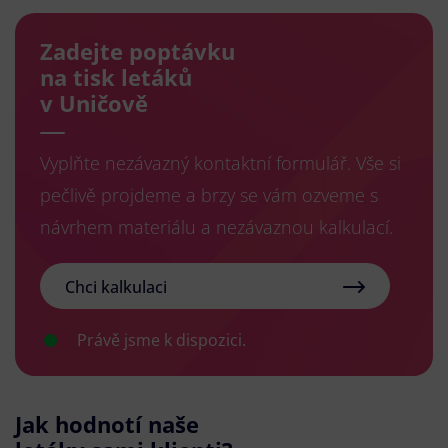
Zadejte poptávku
na tisk letáků
v Uničově
Vyplňte nezávazný kontaktní formulář. Vše si
pečlivě projdeme a brzy se vám ozveme s
návrhem materiálu a nezávaznou kalkulací.
Chci kalkulaci
Právě jsme k dispozici.
Jak hodnotí naše