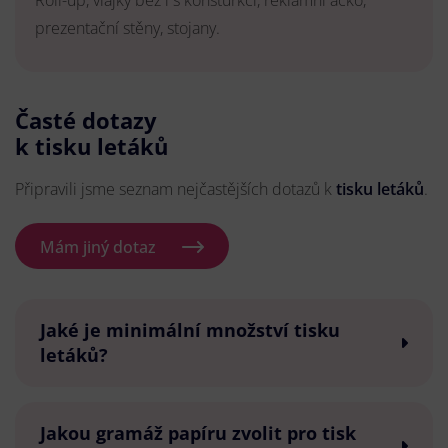
Roll-up, vlajky bez i s konsturkcí, reklamní áčko,
prezentační stěny, stojany.
Časté dotazy
k tisku letáků
Připravili jsme seznam nejčastějších dotazů k
tisku letáků
.
Mám jiný dotaz
Jaké je minimální množství tisku
letáků?
Jakou gramáž papíru zvolit pro tisk