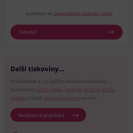
Souhlasím se
zpracováním osobních údajů
Odeslat
Další tiskoviny...
Prohlédněte si, co dalšího můžeme nabídnout.
Navrhneme
vizitky
,
letáky
,
katalogy
,
brožury
,
složky
,
plakáty
a různé
reklamní systémy
na míru.
Nezávazná poptávka