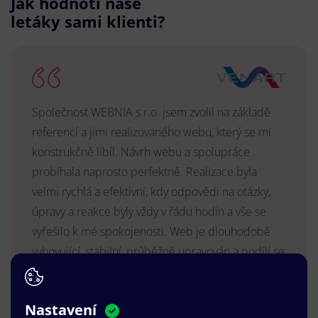
Jak hodnotí naše
letáky sami klienti?
Společnost WEBNIA s.r.o. jsem zvolil na základě
referencí a jimi realizovaného webu, který se mi
konstrukčně libíl. Návrh webu a spolupráce
probíhala naprosto perfektně. Realizace byla
velmi rychlá a efektivní, kdy odpovědi na otázky,
úpravy a reakce byly vždy v řádu hodin a vše se
vyřešilo k mé spokojenosti. Web je dlouhodobě
vyhovující, stabilní, průběžně upravován a podílí se
na pozitivním vnímání naší značky.
MUDr. Radek Vyšohlíd
,
Nastavení
VENART s.r.o.