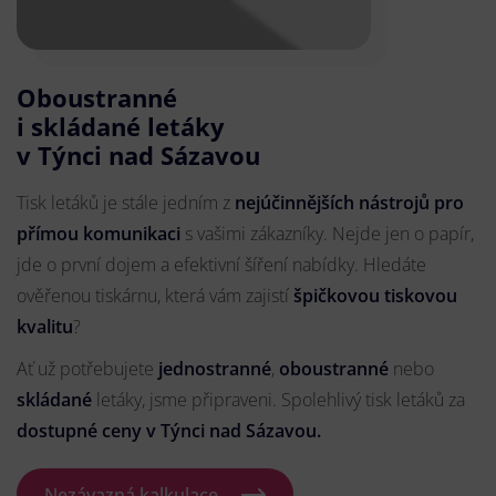
Oboustranné
i skládané letáky
v Týnci nad Sázavou
Tisk letáků je stále jedním z
nejúčinnějších nástrojů pro
přímou komunikaci
s vašimi zákazníky. Nejde jen o papír,
jde o první dojem a efektivní šíření nabídky. Hledáte
ověřenou tiskárnu, která vám zajistí
špičkovou tiskovou
kvalitu
?
Ať už potřebujete
jednostranné
,
oboustranné
nebo
skládané
letáky, jsme připraveni. Spolehlivý tisk letáků za
dostupné ceny v Týnci nad Sázavou.
Nezávazná kalkulace