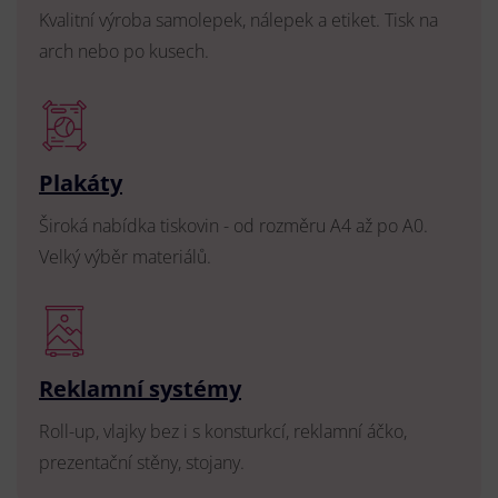
Kvalitní výroba samolepek, nálepek a etiket. Tisk na
arch nebo po kusech.
Plakáty
Široká nabídka tiskovin - od rozměru A4 až po A0.
Velký výběr materiálů.
Reklamní systémy
Roll-up, vlajky bez i s konsturkcí, reklamní áčko,
prezentační stěny, stojany.