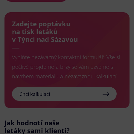
Zadejte poptávku
na tisk letáků
v Týnci nad Sázavou
Vyplňte nezávazný kontaktní formulář. Vše si
pečlivě projdeme a brzy se vám ozveme s
návrhem materiálu a nezávaznou kalkulací.
Chci kalkulaci
Jak hodnotí naše
letáky sami klienti?