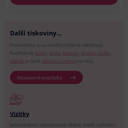
Další tiskoviny...
Prohlédněte si, co dalšího můžeme nabídnout.
Navrhneme
vizitky
,
letáky
,
katalogy
,
brožury
,
složky
,
plakáty
a různé
reklamní systémy
na míru.
Nezávazná poptávka
Vizitky
Jednostranné i oboustranné. Matné, lesklé i přírodní.