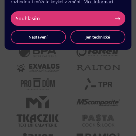
rozhodnutí můžete kdykoliv změnit.
Více informací
Souhlasím
Nastavení
Jen technické