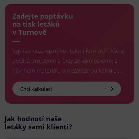
Zadejte poptávku
na tisk letáků
v Turnově
Vyplňte nezávazný kontaktní formulář. Vše si
pečlivě projdeme a brzy se vám ozveme s
návrhem materiálu a nezávaznou kalkulací.
Chci kalkulaci
Jak hodnotí naše
letáky sami klienti?