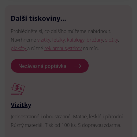
Další tiskoviny...
Prohlédněte si, co dalšího můžeme nabídnout.
Navrhneme
vizitky
,
letáky
,
katalogy
,
brožury
,
složky
,
plakáty
a různé
reklamní systémy
na míru.
Nezávazná poptávka
Vizitky
Jednostranné i oboustranné. Matné, lesklé i přírodní.
Různý materiál. Tisk od 100 ks. S dopravou zdarma.