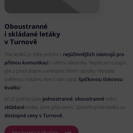
Oboustranné
i skládané letáky
v Turnově
Tisk letáků je stále jedním z
nejúčinnějších nástrojů pro
přímou komunikaci
s vašimi zákazníky. Nejde jen o papír,
jde o první dojem a efektivní šíření nabídky. Hledáte
ověřenou tiskárnu, která vám zajistí
špičkovou tiskovou
kvalitu
?
Ať už potřebujete
jednostranné
,
oboustranné
nebo
skládané
letáky, jsme připraveni. Spolehlivý tisk letáků za
dostupné ceny v Turnově.
Nezávazná kalkulace