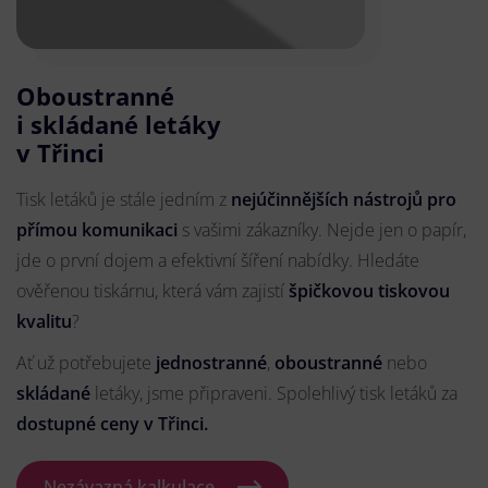
Oboustranné
i skládané letáky
v Třinci
Tisk letáků je stále jedním z
nejúčinnějších nástrojů pro
přímou komunikaci
s vašimi zákazníky. Nejde jen o papír,
jde o první dojem a efektivní šíření nabídky. Hledáte
ověřenou tiskárnu, která vám zajistí
špičkovou tiskovou
kvalitu
?
Ať už potřebujete
jednostranné
,
oboustranné
nebo
skládané
letáky, jsme připraveni. Spolehlivý tisk letáků za
dostupné ceny v Třinci.
Nezávazná kalkulace