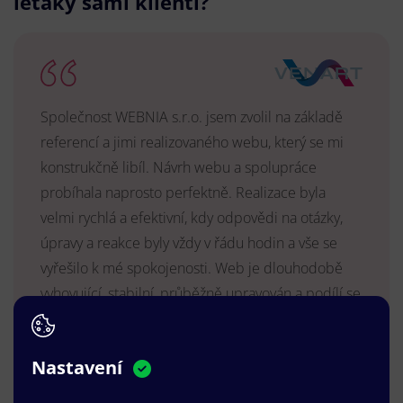
letáky sami klienti?
Společnost WEBNIA s.r.o. jsem zvolil na základě
referencí a jimi realizovaného webu, který se mi
konstrukčně libíl. Návrh webu a spolupráce
probíhala naprosto perfektně. Realizace byla
velmi rychlá a efektivní, kdy odpovědi na otázky,
úpravy a reakce byly vždy v řádu hodin a vše se
vyřešilo k mé spokojenosti. Web je dlouhodobě
vyhovující, stabilní, průběžně upravován a podílí se
na pozitivním vnímání naší značky.
MUDr. Radek Vyšohlíd
,
Nastavení
VENART s.r.o.