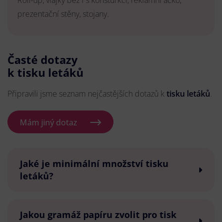
Roll-up, vlajky bez i s konsturkcí, reklamní áčko,
prezentační stěny, stojany.
Časté dotazy
k tisku letáků
Připravili jsme seznam nejčastějších dotazů k
tisku letáků
.
Mám jiný dotaz
Jaké je minimální množství tisku
letáků?
Jakou gramáž papíru zvolit pro tisk