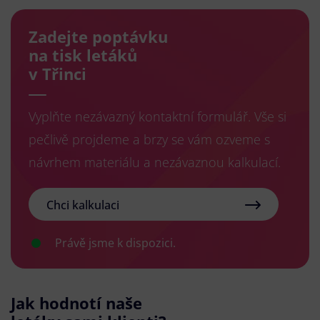
Zadejte poptávku
na tisk letáků
v Třinci
Vyplňte nezávazný kontaktní formulář. Vše si
pečlivě projdeme a brzy se vám ozveme s
návrhem materiálu a nezávaznou kalkulací.
Chci kalkulaci
Právě jsme k dispozici.
Jak hodnotí naše