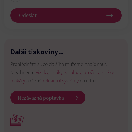
Odeslat
Další tiskoviny...
Prohlédněte si, co dalšího můžeme nabídnout.
Navrhneme
vizitky
,
letáky
,
katalogy
,
brožury
,
složky
,
plakáty
a různé
reklamní systémy
na míru.
Nezávazná poptávka